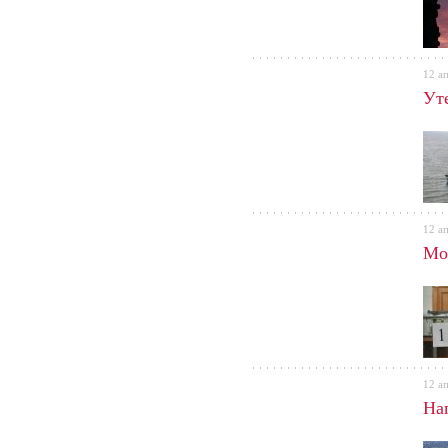
12 а
Ут
12 а
Мо
12 а
На