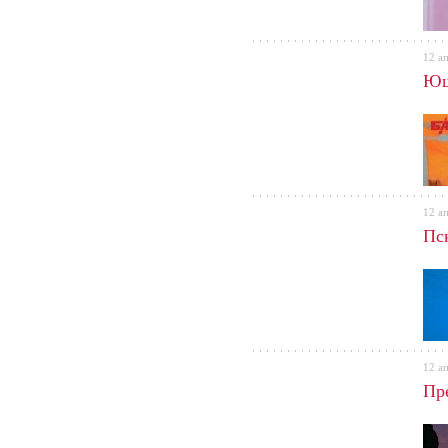
12 а
Ющ
12 а
Пс
12 а
Пр