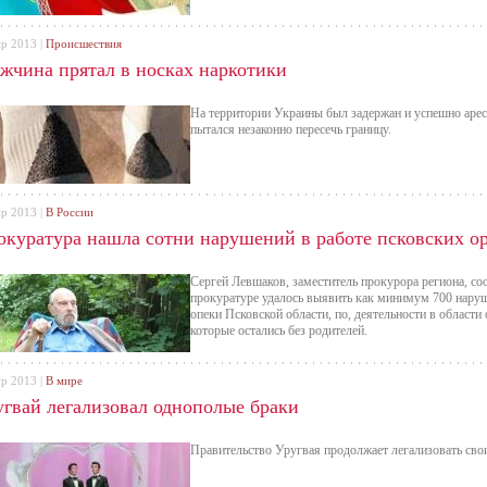
пр 2013 |
Происшествия
жчина прятал в носках наркотики
На территории Украины был задержан и успешно арес
пытался незаконно пересечь границу.
пр 2013 |
В России
окуратура нашла сотни нарушений в работе псковских о
Сергей Левшаков, заместитель прокурора региона, со
прокуратуре удалось выявить как минимум 700 наруш
опеки Псковской области, по, деятельности в области
которые остались без родителей.
пр 2013 |
В мире
угвай легализовал однополые браки
Правительство Уругвая продолжает легализовать сво