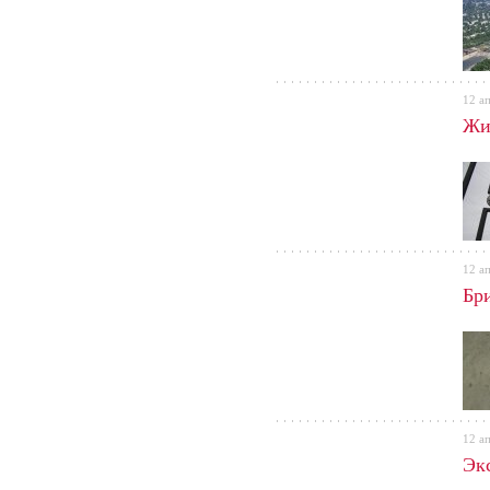
12 а
Жи
12 а
Бр
12 а
Эк