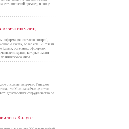
нанести японский премьер, в конце
 известных лиц
ь информация, согласно которой,
ентов о счетах, более чем 120 тысяч
ве Кука и, остальных офшорных
реченные сведения, которые имеют
 политического мира.
ходе открытия встречи с Рашидом
том, что Москва сейчас ценит то
вать двустороннее сотрудничество во
явили в Калуге