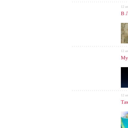
12 а
В 
12 а
Му
12 а
Та