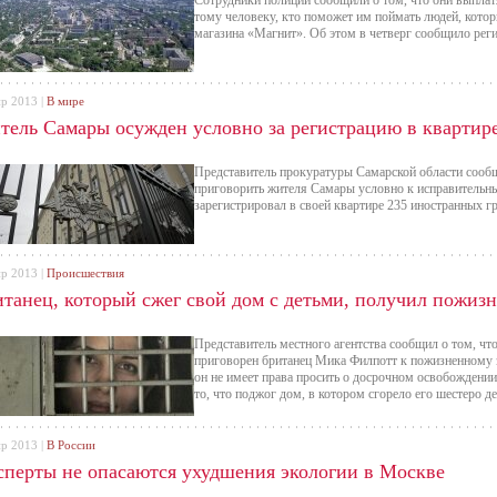
Сотрудники полиции сообщили о том, что они выплат
тому человеку, кто поможет им поймать людей, котор
магазина «Магнит». Об этом в четверг сообщило рег
пр 2013 |
В мире
тель Самары осужден условно за регистрацию в квартир
Представитель прокуратуры Самарской области сообщ
приговорить жителя Самары условно к исправительн
зарегистрировал в своей квартире 235 иностранных г
пр 2013 |
Происшествия
итанец, который сжег свой дом с детьми, получил пожиз
Представитель местного агентства сообщил о том, ч
приговорен британец Мика Филпотт к пожизненному з
он не имеет права просить о досрочном освобождении
то, что поджог дом, в котором сгорело его шестеро де
пр 2013 |
В России
сперты не опасаются ухудшения экологии в Москве