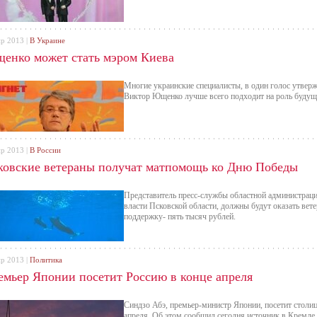
пр 2013 |
В Украине
енко может стать мэром Киева
Многие украинские специалисты, в один голос утвер
Виктор Ющенко лучше всего подходит на роль будущ
пр 2013 |
В России
ковские ветераны получат матпомощь ко Дню Победы
Представитель пресс-службы областной администраци
власти Псковской области, должны будут оказать ве
поддержку- пять тысяч рублей.
пр 2013 |
Политика
емьер Японии посетит Россию в конце апреля
Синдзо Абэ, премьер-министр Японии, посетит столиц
апреля. Об этом сообщил сегодня источник в Кремле.