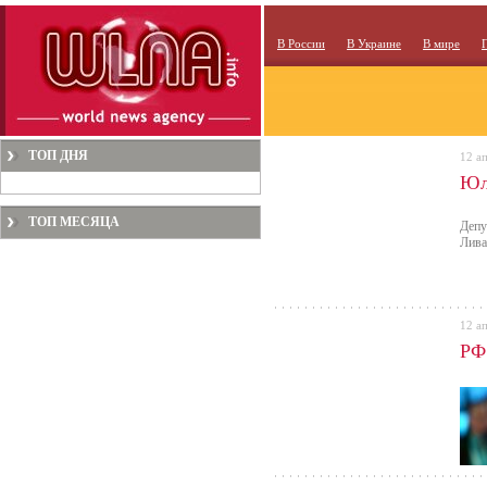
В России
В Украине
В мире
ТОП ДНЯ
12 а
Юл
ТОП МЕСЯЦА
Депу
Лива
12 а
РФ