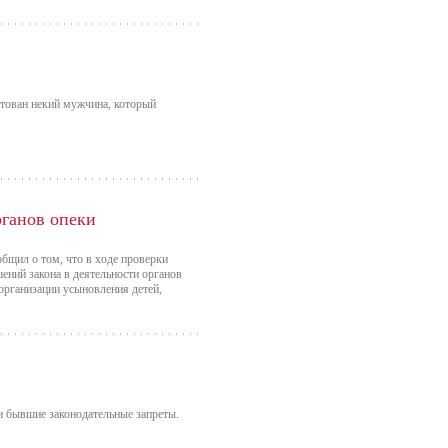
тован некий мужчина, который
рганов опеки
общил о том, что в ходе проверки
ений закона в деятельности органов
 организации усыновления детей,
и бывшие законодательные запреты.