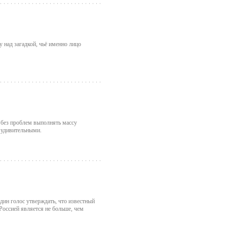
 над загадкой, чьё именно лицо
 без проблем выполнять массу
я удивительными.
дин голос утверждать, что известный
оссией является не больше, чем