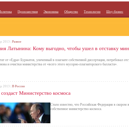
Политика
Происшествия
Экономика
Общество
Технологии
Шоу-бизнес
пр 2013 |
Разное
ия Латынина: Кому выгодно, чтобы ушел в отставку мин
тат от «Едра» Бурматов, уличенный в плагиате собственной диссертации, потребовал о
нова и очистки министерства от «всего этого мусорно-плагиаторского балласта».
пр 2013 |
В России
 создаст Министерство космоса
Стало известно, что Российская Федерация в скором 
собственное министерство космоса.