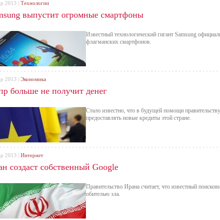
пр 2013 |
Технологии
msung выпустит огромные смартфоны
Известный технологический гигант Samsung официал
флагманских смартфонов.
пр 2013 |
Экономика
пр больше не получит денег
Стало известно, что в будущей помощи правительств
предоставлять новые кредиты этой стране.
пр 2013 |
Интернет
ан создаст собственный Google
Правительство Ирана считает, что известный поисков
обителью зла.