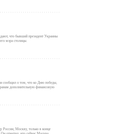
ждают, что бывший президент Украины
его мэра столицы.
и сообщил о том, что ко Дню победы,
теранам дополнительную финансовую
у России, Москву, только в конце
 Он отметил, что сейчас Москва