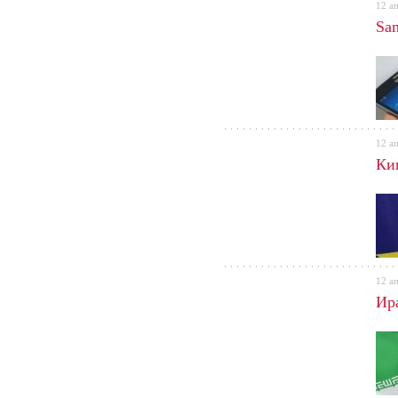
12 а
Sa
12 а
Ки
12 а
Ир