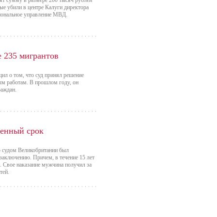
ят сумму в размере 200 тысяч рублей
ые убили в центре Калуги директора
иональное управление МВД.
е 235 мигрантов
ил о том, что суд принял решение
ым работам. В прошлом году, он
раждан.
ненный срок
то судом Великобритании был
аключению. Причем, в течение 15 лет
. Свое наказание мужчина получил за
тей.