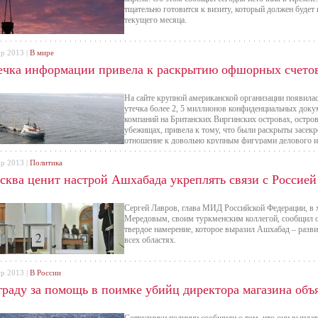
тщательно готовится к визиту, который должен будет 
текущего месяца.
пр 2013 |
В мире
ечка информации привела к раскрытию офшорных счетов
На сайте крупной американской организации появилас
утечка более 2, 5 миллионов конфиденциальных докум
компаний на Британских Виргинских островах, остро
убежищах, привела к тому, что были раскрыты засек
отношение к довольно крупным фигурами делового и
пр 2013 |
Политика
сква ценит настрой Ашхабада укреплять связи с Россией
Сергей Лавров, глава МИД Российской Федерации, в 
Мередовым, своим туркменским коллегой, сообщил о 
твердое намерение, которое выразил Ашхабад – разви
всех областях.
пр 2013 |
В России
граду за помощь в поимке убийц директора магазина объ