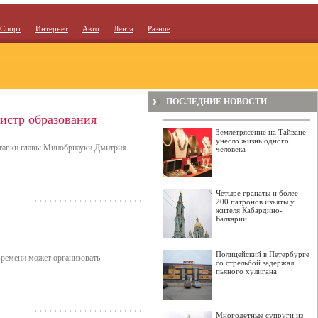
Спорт
Интернет
Авто
Лента
Разное
ПОСЛЕДНИЕ НОВОСТИ
истр образования
Землетрясение на Тайване
унесло жизнь одного
тставки главы Минобрнауки Дмитрия
человека
Четыре гранаты и более
200 патронов изъяты у
жителя Кабардино-
Балкарии
Полицейский в Петербурге
времени может организовать
со стрельбой задержал
пьяного хулигана
Многодетные супруги из