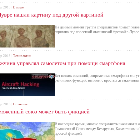
пр 2013 |
В мире
Лувре нашли картину под другой картиной
На данный момент группа специалистов ломает голову
спрятано под известной итальянской фреской в Лувре.
пр 2013 |
Технологии
жчина управлял самолетом при помощи смартфона
Без всяких сомнений, современные смартфоны могут
различных функций, начиная с простых ,и заканчива
пр 2013 |
Политика
моженный союз может быть фикцией
В последние время, многие специалисты начинают в о
Таможенный Союз между Беларусью, Казахстаном и Р
простой фикцией.