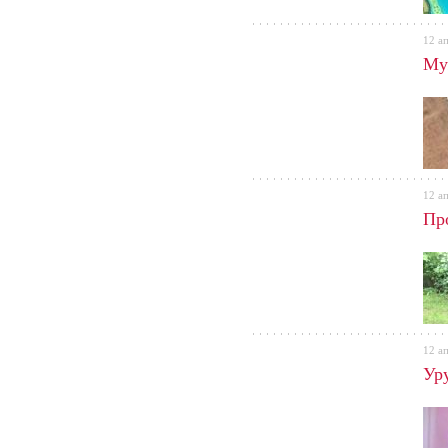
12 а
Му
12 а
Пр
12 а
Ур