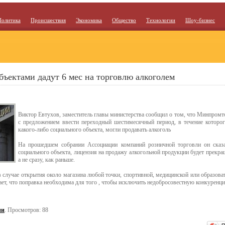
Политика
Происшествия
Экономика
Общество
Технологии
Шоу-бизнес
бъектами дадут 6 мес на торговлю алкоголем
Виктор Евтухов, заместитель главы министерства сообщил о том, что Минпромт
с предложением ввести переходный шестимесячный период, в течение которог
какого-либо социального объекта, могли продавать алкоголь
На прошедшем собрании Ассоциации компаний розничной торговли он сказа
социального объекта, лицензия на продажу алкогольной продукции будет прекра
а не сразу, как раньше.
 случае открытия около магазина любой точки, спортивной, медицинской или образоват
ает, что поправка необходима для того , чтобы исключить недобросовестную конкуренц
ии
. Просмотров: 88