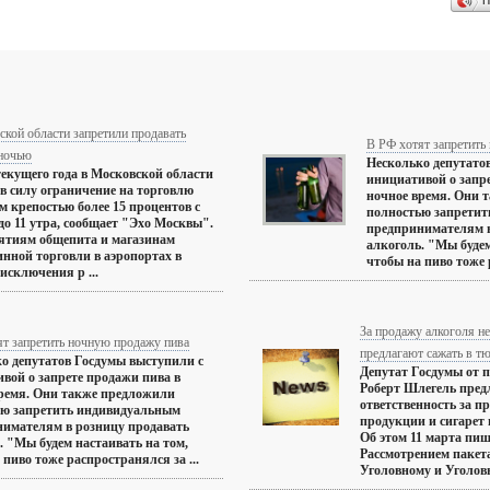
П
кой области запретили продавать
В РФ хотят запретить
 ночью
Несколько депутато
текущего года в Московской области
инициативой о запр
 в силу ограничение на торговлю
ночное время. Они 
м крепостью более 15 процентов с
полностью запрети
 до 11 утра, сообщает "Эхо Москвы".
предпринимателям в
ятиям общепита и магазинам
алкоголь. "Мы будем
нной торговли в аэропортах в
чтобы на пиво тоже 
 исключения р ...
За продажу алкоголя н
ят запретить ночную продажу пива
предлагают сажать в т
о депутатов Госдумы выступили с
Депутат Госдумы от 
вой о запрете продажи пива в
Роберт Шлегель пред
ремя. Они также предложили
ответственность за п
ью запретить индивидуальным
продукции и сигарет
имателям в розницу продавать
Об этом 11 марта пиш
. "Мы будем настаивать на том,
Рассмотрением пакет
 пиво тоже распространялся за ...
Уголовному и Уголовно