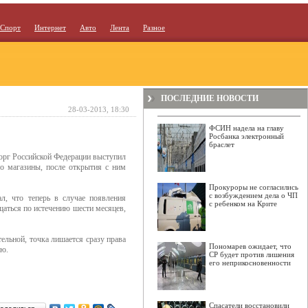
Спорт
Интернет
Авто
Лента
Разное
ПОСЛЕДНИЕ НОВОСТИ
28-03-2013, 18:30
ФСИН надела на главу
Росбанка электронный
браслет
орг Российской Федерации выступил
о магазины, после открытия с ним
Прокуроры не согласились
с возбуждением дела о ЧП
л, что теперь в случае появления
с ребенком на Крите
щаться по истечению шести месяцев,
ельной, точка лишается сразу права
Пономарев ожидает, что
ию.
СР будет против лишения
его неприкосновенности
Спасатели восстановили