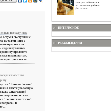
оделиться…
электроснабжение в
затопленном районе
Дагестана
ИНТЕРЕСНОЕ
 ночную продажу пива
в Госдумы выступили с
ете продажи пива в
РЕКОМЕНДУЕМ
также предложили
ть индивидуальным
 розницу продавать
 настаивать на том,
распространялся за ...
есовершеннолетним
юрьму
партии "Единая Россия"
ложил ввести уголовную
родажу алкогольной
 несовершеннолетним.
ет "Российская газета".
а поправок к
 ...