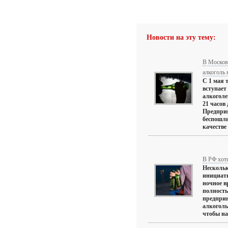
Новости на эту тему:
В Московс
алкоголь
С 1 мая 
вступает
алкоголе
21 часов
Предпри
беспошли
качестве
В РФ хот
Нескольк
инициати
ночное в
полност
предприн
алкоголь
чтобы на