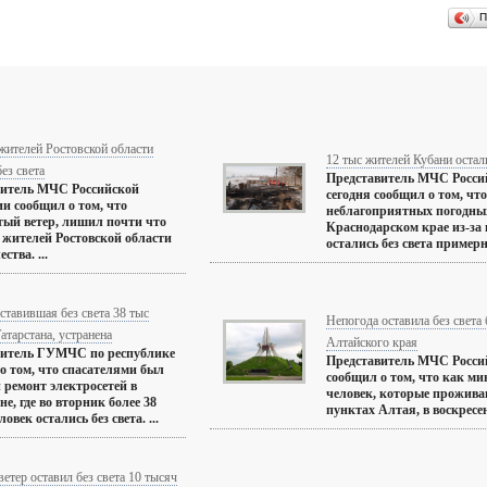
П
жителей Ростовской области
12 тыс жителей Кубани остали
без света
Представитель МЧС Росси
витель МЧС Российской
сегодня сообщил о том, что
и сообщил о том, что
неблагоприятных погодных
ый ветер, лишил почти что
Краснодарском крае из-за 
 жителей Ростовской области
остались без света примерно
ства. ...
ставившая без света 38 тыс
Непогода оставила без света
атарстана, устранена
Алтайского края
витель ГУМЧС по республике
Представитель МЧС Росси
о том, что спасателями был
сообщил о том, что как м
 ремонт электросетей в
человек, которые прожива
е, где во вторник более 38
пунктах Алтая, в воскресень
овек остались без света. ...
етер оставил без света 10 тысяч