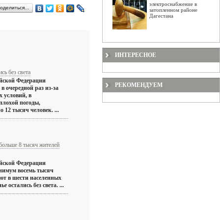
электроснабжение в
оделиться…
затопленном районе
Дагестана
ИНТЕРЕСНОЕ
сь без света
йской Федерации
РЕКОМЕНДУЕМ
 в очередной раз из-за
 условий, в
плохой погоды,
 12 тысяч человек. ...
 больше 8 тысяч жителей
йской Федерации
инимум восемь тысяч
ют в шести населенных
е остались без света. ...