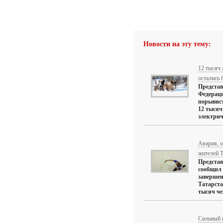
Новости на эту тему:
12 тысяч 
остались 
Предста
Федераци
порывист
12 тысяч
электриче
Авария, о
жителей Т
Предста
сообщил 
завершен
Татарстан
тысяч чел
Сильный в