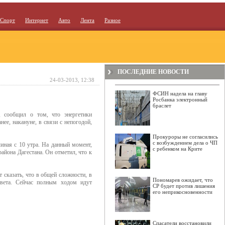
Спорт
Интернет
Авто
Лента
Разное
ПОСЛЕДНИЕ НОВОСТИ
24-03-2013, 12:38
ФСИН надела на главу
Росбанка электронный
браслет
, сообщил о том, что энергетики
нее, накануне, в связи с непогодой,
Прокуроры не согласились
с возбуждением дела о ЧП
иная с 10 утра. На данный момент,
с ребенком на Крите
района Дагестана. Он отметил, что к
 сказать, что в общей сложности, в
Пономарев ожидает, что
света. Сейчас полным ходом идут
СР будет против лишения
его неприкосновенности
Спасатели восстановили