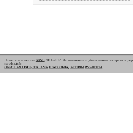
Новостное агентство
BB&C
2011-2012. Использование опубликованных материалов разр
на wlna.info.
ОБРАТНАЯ СВЯЗЬ
РЕКЛАМА
ПРАВООБЛАДАТЕЛЯМ
RSS-ЛЕНТА