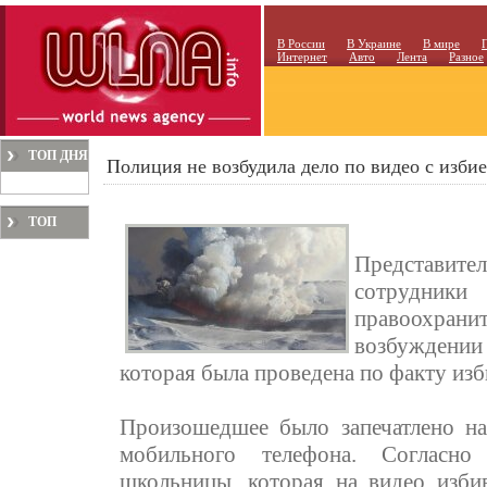
В России
В Украине
В мире
Интернет
Авто
Лента
Разное
ТОП ДНЯ
Полиция не возбудила дело по видео с изб
ТОП
МЕСЯЦА
Представите
сотрудни
правоохра
возбуждении
которая была проведена по факту из
Произошедшее было запечатлено на
мобильного телефона. Согласно
школьницы, которая на видео избив