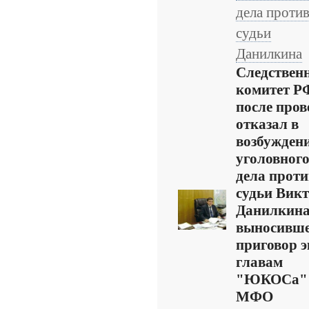
дела проти
судьи
Данилкина
Следствен
комитет Р
после пров
отказал в
возбужден
уголовног
дела проти
судьи Вик
Данилкина
выносивше
приговор э
главам
"ЮКОСа"
МФО