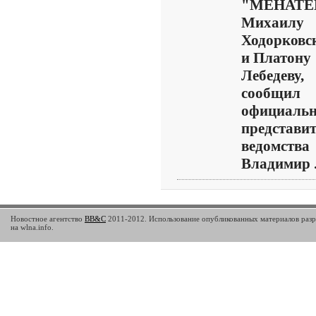
"МЕНАТЕ
Михаилу
Ходорковс
и Платону
Лебедеву,
сообщил
официаль
представи
ведомства
Владимир .
Новостное агентство
BB&C
2011-2012. Использование опубликованных материалов разр
на wlna.info.