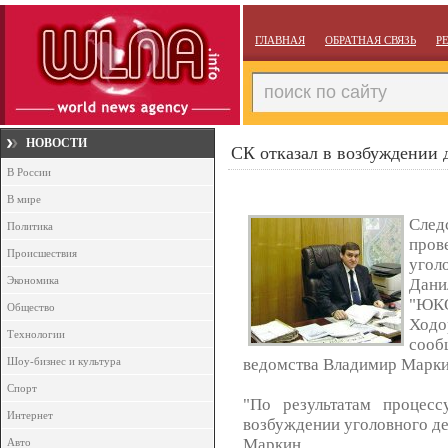
ГЛАВНАЯ
ОБРАТНАЯ СВЯЗЬ
Р
НОВОСТИ
СК отказал в возбуждении 
В России
В мире
След
Политика
пров
Происшествия
угол
Экономика
Дани
"ЮК
Общество
Ходо
Технологии
соо
Шоу-бизнес и культура
ведомства Владимир Марки
Спорт
"По результатам процесс
Интернет
возбуждении уголовного де
Маркин.
Авто