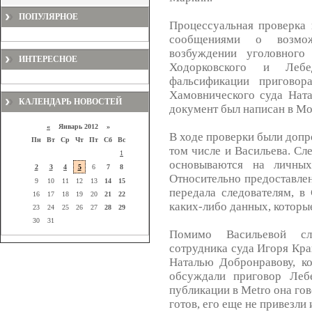
ПОПУЛЯРНОЕ
Процессуальная проверка 
сообщениями о возмож
возбуждении уголовного
ИНТЕРЕСНОЕ
Ходорковского и Леб
фальсификации приговор
Хамовнического суда Ната
КАЛЕНДАРЬ НОВОСТЕЙ
документ был написан в Мо
«
Январь 2012 »
В ходе проверки были допр
Пн
Вт
Ср
Чт
Пт
Сб
Вс
том числе и Васильева. Сл
1
основываются на личны
2
3
4
5
6
7
8
Относительно предоставле
9
10
11
12
13
14
15
передала следователям, в
16
17
18
19
20
21
22
каких-либо данных, которые
23
24
25
26
27
28
29
30
31
Помимо Васильевой сл
сотрудника суда Игоря Кра
Наталью Добронравову, ко
обсуждали приговор Лебе
публикации в Metro она го
готов, его еще не привезли