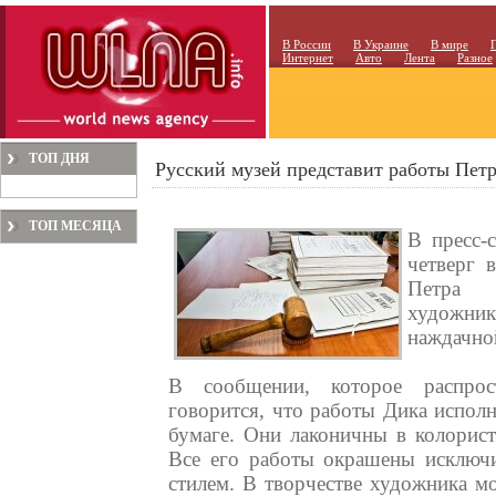
В России
В Украине
В мире
Интернет
Авто
Лента
Разное
ТОП ДНЯ
Русский музей представит работы Петр
ТОП МЕСЯЦА
В пресс-
четверг 
Петра Д
художни
наждачно
В сообщении, которое распрост
говорится, что работы Дика испол
бумаге. Они лаконичны в колорис
Все его работы окрашены исключ
стилем. В творчестве художника м