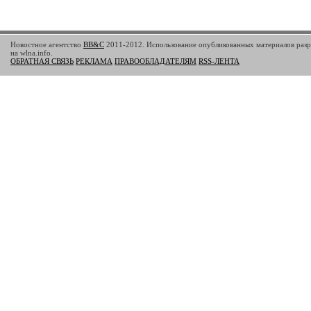
Новостное агентство
BB&C
2011-2012. Использование опубликованных материалов разр
на wlna.info.
ОБРАТНАЯ СВЯЗЬ
РЕКЛАМА
ПРАВООБЛАДАТЕЛЯМ
RSS-ЛЕНТА