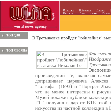
В России
В Украине
В мире
Интернет
Авто
Лента
Разное
ТОП ДНЯ
В Третьяковке пройдет "юбилейная" выс
ТОП МЕСЯЦА
Фрагмент
Изображен
Третьяков
Экспоз
произведений Ге, включая самы
допрашивает царевича Алексея
"Голгофа" (1893) и "Портрет Льва
что не менее интересны и рисунк
Музей покажет публике коллекцию
ГТГ получил в дар от ВТБ этой 
искусства из частной коллекции в