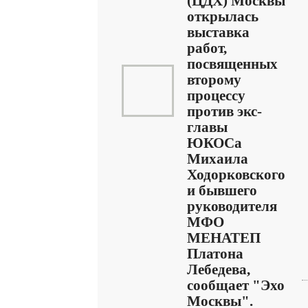
(ЦДХ) Москвы
открылась
выставка
работ,
посвященных
второму
процессу
против экс-
главы
ЮКОСа
Михаила
Ходорковского
и бывшего
руководителя
МФО
МЕНАТЕП
Платона
Лебедева,
сообщает "Эхо
Москвы".