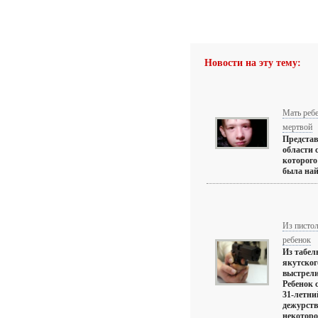
Новости на эту тему:
Мать ребе
мертвой
Предста
области 
которого
была найд
Из пистол
ребенок
Из табел
якутског
выстрели
Ребенок 
31-летни
дежурств
некоторо