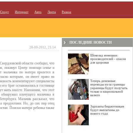
Спорт
Интернет
Авто
Лента
Разное
ПОСЛЕДНИЕ НОВОСТИ
28-09-2012, 21:14
Шоколад немецких
производителей - опасен
для здоровья
вердловской области сообщил, что
ом, покинул Центр помощи семье и
т мальчика по матери прилетел в
ласно которым, он имеет право на
ю новость комментируют специалисты
Теперь денежные
переводы из-за границы
и его брат остановились в гостинице
украинцы будут получать
дут жить вместе. Напомним, что этот
только в национальной
ь обнаружил плачущего мальчика в
валюте
Петербурга. Мальчик рассказал, что
за продуктами. Но, до сих пор отец
Зарплаты бюджетникам
кистан. Поиски матери ребенка также
будут выплачены до
нового года