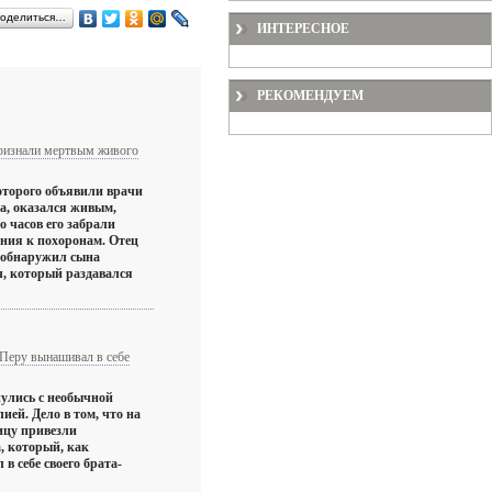
оделиться…
ИНТЕРЕСНОЕ
РЕКОМЕНДУЕМ
ризнали мертвым живого
оторого объявили врачи
а, оказался живым,
о часов его забрали
ния к похоронам. Отец
о обнаружил сына
, который раздавался
 Перу вынашивал в себе
нулись с необычной
ией. Дело в том, что на
ицу привезли
, который, как
в себе своего брата-