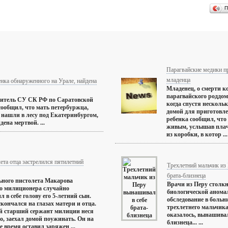
П
Парагвайские медики п
младенца
нка обнаруженного на Урале, найдена
Младенец, о смерти к
парагвайского роддом
витель СУ СК РФ по Саратовской
когда спустя нескольк
сообщил, что мать петербуржца,
домой для приготовле
 нашли в лесу под Екатеринбургом,
ребенка сообщил, чт
ена мертвой. ...
живым, услышав плач
из коробки, в котор ...
ета отца застрелился пятилетний
Трехлетний мальчик из
брата-близнеца
ьного пистолета Макарова
Врачи из Перу столк
о милиционера случайно
биологической аномал
л в себе голову его 5-летний сын.
обследование в больн
скончался на глазах матери и отца.
трехлетнего мальчика
й старший сержант милиции неся
оказалось, вынашивал 
о, заехал домой поужинать. Он на
близнеца... ...
е время оставил заряжен ...