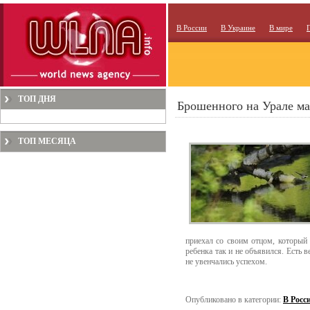
В России
В Украине
В мире
ТОП ДНЯ
Брошенного на Урале ма
ТОП МЕСЯЦА
приехал со своим отцом, который и
ребенка так и не объявился. Есть 
не увенчались успехом.
Опубликовано в категории:
В Росс