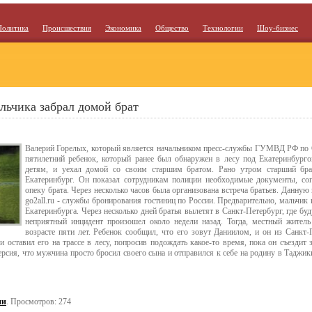
Политика
Происшествия
Экономика
Общество
Технологии
Шоу-бизнес
льчика забрал домой брат
Валерий Горелых, который является начальником пресс-службы ГУМВД РФ по С
пятилетний ребенок, который ранее был обнаружен в лесу под Екатеринбург
детям, и уехал домой со своим старшим братом. Рано утром старший бра
Екатеринбург. Он показал сотрудникам полиции необходимые документы, сог
опеку брата. Через несколько часов была организована встреча братьев. Данну
go2all.ru - службы бронирования гостиниц по России. Предварительно, мальчик 
Екатеринбурга. Через несколько дней братья вылетят в Санкт-Петербург, где бу
неприятный инцидент произошел около недели назад. Тогда, местный жител
возрасте пяти лет. Ребенок сообщил, что его зовут Даниилом, и он из Санкт-
 оставил его на трассе в лесу, попросив подождать какое-то время, пока он съездит 
версия, что мужчина просто бросил своего сына и отправился к себе на родину в Таджи
ии
. Просмотров: 274