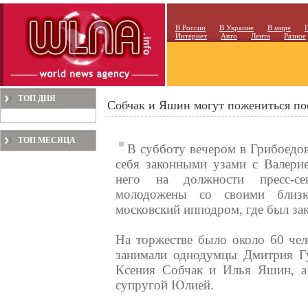
В России
В Украине
В мире
Интернет
Авто
Лента
Разное
ТОП ДНЯ
Собчак и Яшин могут пожениться пос
ТОП МЕСЯЦА
В субботу вечером в Грибоедов
себя законными узами с Валери
него на должности пресс-сек
молодожены со своими близк
московский ипподром, где был зак
На торжестве было около 60 че
занимали однодумцы Дмитрия Г
Ксения Собчак и Илья Яшин, а
супругой Юлией.