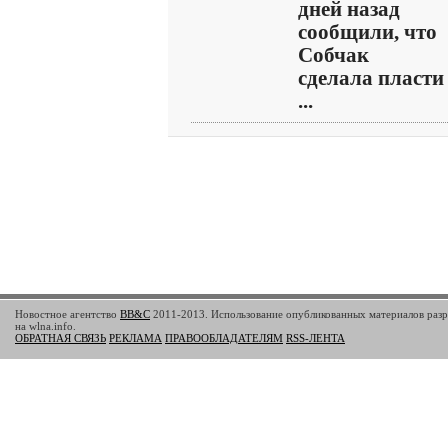
дней назад
сообщили, что
Собчак
сделала пласти
...
Новостное агентство
BB&C
2011-2013. Использование опубликованных материалов разр
на wlna.info.
ОБРАТНАЯ СВЯЗЬ
РЕКЛАМА
ПРАВООБЛАДАТЕЛЯМ
RSS-ЛЕНТА