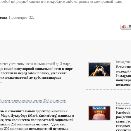
 любой популярной сецсети или микроблоге, либо отправить на электронный ящик.
огии
. Просмотров: 322
П
Instagra
хочет увеличить число пользователей до 3 млрд
Всем изв
ы самой популярной социальной сети в мире
молодой 
 поставили перед собой планку, увеличить
Instagra
оих пользователей до трёх миллиардов
популярн
..
пользоват
ok зарегистрировались свыше 250 миллионов
Facebook 
Известна
ль и исполнительный директор компании
Facebook
 Марк Цукерберг (Mark Zuckerberg) написал в
рождения
оге, что количество пользователей социальной
глава Fa
высило 250 миллионов человек. "Для нас
создавал
до 250 миллионов пользователей не только
студентов