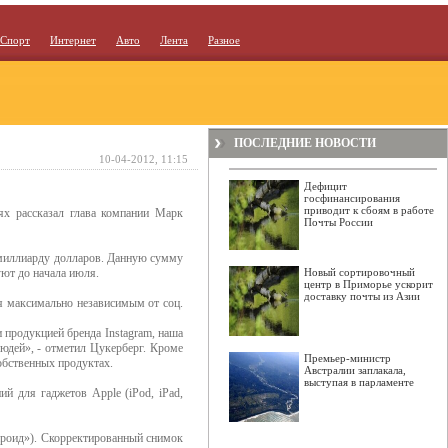
Спорт
Интернет
Авто
Лента
Разное
ПОСЛЕДНИЕ НОВОСТИ
10-04-2012, 11:15
Дефицит
госфинансирования
приводит к сбоям в работе
ях рассказал глава компании Марк
Почты России
я миллиарду долларов. Данную сумму
уют до начала июля.
Новый сортировочный
центр в Приморье ускорит
доставку почты из Азии
ся максимально независимым от соц.
 продукцией бренда Instagram, наша
юдей», - отметил Цукерберг. Кроме
Премьер-министр
собственных продуктах.
Австралии заплакала,
выступая в парламенте
ий для гаджетов Apple (iPod, iPad,
роид»). Скорректированный снимок