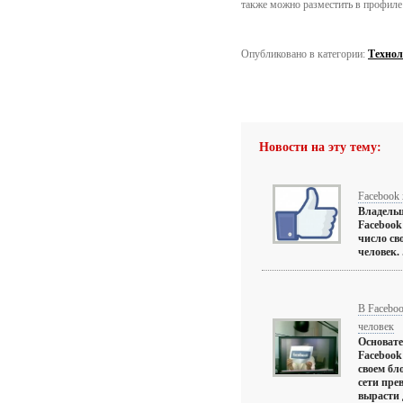
также можно разместить в профиле
Опубликовано в категории:
Технол
Новости на эту тему:
Facebook 
Владельц
Facebook
число св
человек. .
В Facebo
человек
Основате
Facebook
своем бл
сети пре
вырасти 