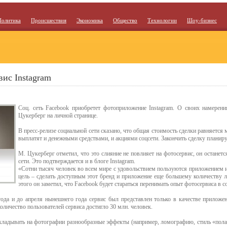
Политика
Происшествия
Экономика
Общество
Технологии
Шоу-бизнес
вис Instagram
Соц. сеть Facebook приобретет фотоприложение Instagram. О своих намерени
Цукерберг на личной странице.
В пресс-релизе социальной сети сказано, что общая стоимость сделки равняетс
выплатят и денежными средствами, и акциями соцсети. Закончить сделку планир
М. Цукерберг отметил, что это слияние не повлияет на фотосервис, он останет
сети. Это подтверждается и в блоге Instagram.
«Сотни тысяч человек во всем мире с удовольствием пользуются приложением и
цель – сделать доступным этот бренд и приложение еще большему количеству л
этого он заметил, что Facebook будет стараться перенимать опыт фотосервиса в 
года и до апреля нынешнего года сервис был представлен только в качестве приложен
количество пользователей сервиса достигло 30 млн. человек.
адывать на фотографии разнообразные эффекты (например, ломографию, стиль «пола