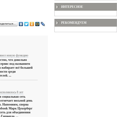
ИНТЕРЕСНОЕ
РЕКОМЕНДУЕМ
оделиться…
m ввел новую функцию
естно, что довольно
сервис под названием
m набирает всё большей
ости среди
елей. ...
исполнилось 8 лет
я социальная сеть
 отмечает восьмой день
. Напомним, сперва
cebook Марк Цукерберг
 сеть для объединения
 Гарварда. ...