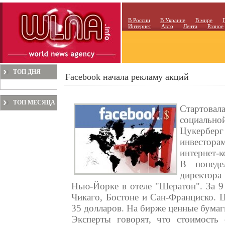
В России
В Украине
В мире
Интернет
Авто
Лента
Разное
ТОП ДНЯ
Facebook начала рекламу акций
ТОП МЕСЯЦА
Стартова
социально
Цукербе
инвестора
интернет-к
В понеде
директора
Нью-Йорке в отеле "Шератон". За 9
Чикаго, Бостоне и Сан-Франциско. Ц
35 долларов. На бирже ценные бумаг
Эксперты говорят, что стоимость