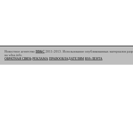
Новостное агентство
BB&C
2011-2013. Использование опубликованных материалов разр
на wlna.info.
ОБРАТНАЯ СВЯЗЬ
РЕКЛАМА
ПРАВООБЛАДАТЕЛЯМ
RSS-ЛЕНТА