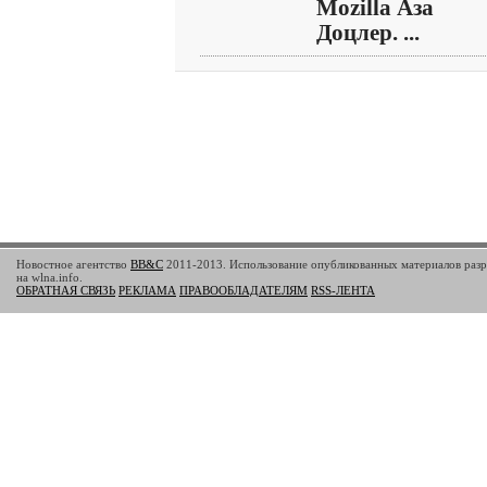
Mozilla Аза
Доцлер. ...
Новостное агентство
BB&C
2011-2013. Использование опубликованных материалов разр
на wlna.info.
ОБРАТНАЯ СВЯЗЬ
РЕКЛАМА
ПРАВООБЛАДАТЕЛЯМ
RSS-ЛЕНТА