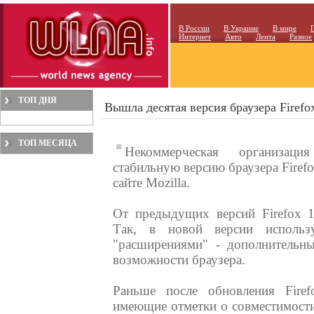
В России
В Украине
В мире
Интернет
Авто
Лента
Разное
ТОП ДНЯ
Вышла десятая версия браузера Firefo
ТОП МЕСЯЦА
Некоммерческая организаци
стабильную версию браузера Firef
сайте Mozilla.
От предыдущих версий Firefox 1
Так, в новой версии использ
"расширениями" - дополнительн
возможности браузера.
Раньше после обновления Firef
имеющие отметки о совместимости 