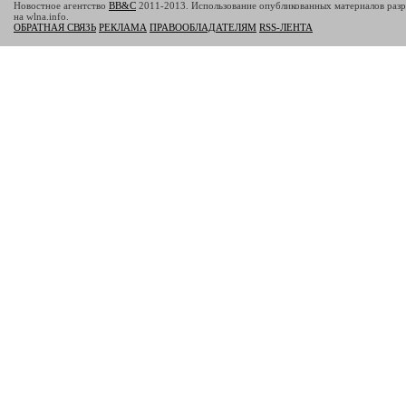
Новостное агентство
BB&C
2011-2013. Использование опубликованных материалов разр
на wlna.info.
ОБРАТНАЯ СВЯЗЬ
РЕКЛАМА
ПРАВООБЛАДАТЕЛЯМ
RSS-ЛЕНТА