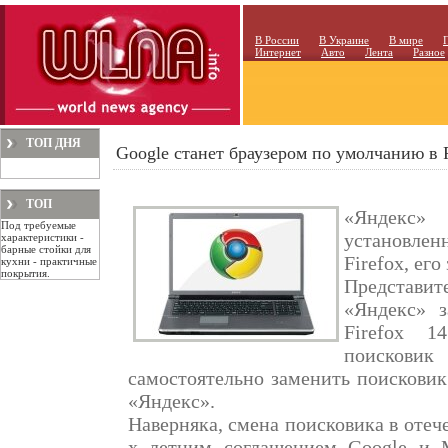
В России
В Украине
В мире
Интернет
Авто
Лента
Разное
ТОП ДНЯ
Google станет браузером по умолчанию в 
ТОП
«Яндекс» 
Под требуемые
МЕСЯЦА
установле
характеристики -
барные стойки для
Firefox, его
кухни - практичные
покрытия.
Представ
«Яндекс» з
Firefox 1
поискови
самостоятельно заменить поисковик 
«Яндекс».
Наверняка, смена поисковика в отече
х летним соглашением Google и M