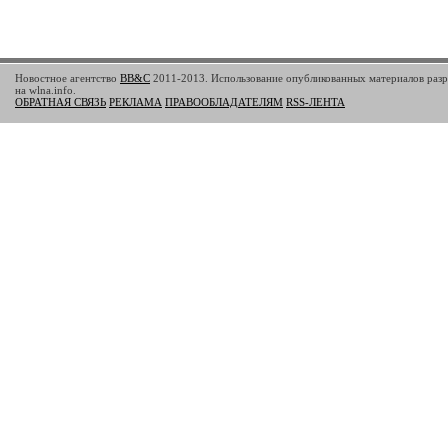
Новостное агентство
BB&C
2011-2013. Использование опубликованных материалов разр
на wlna.info.
ОБРАТНАЯ СВЯЗЬ
РЕКЛАМА
ПРАВООБЛАДАТЕЛЯМ
RSS-ЛЕНТА