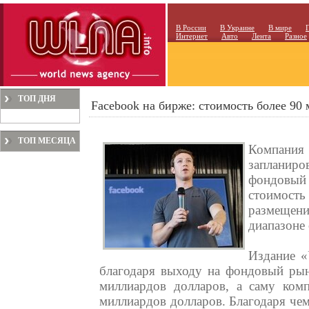
В России
В Украине
В мире
Интернет
Авто
Лента
Разное
ТОП ДНЯ
Facebook на бирже: стоимость более 90 
ТОП МЕСЯЦА
Компан
запланиро
фондовый 
стоимос
размещени
диапазоне 
Издание «
благодаря выходу на фондовый рын
миллиардов долларов, а саму ко
миллиардов долларов. Благодаря чем