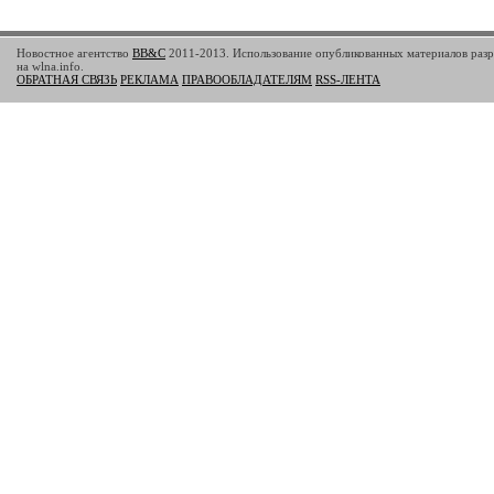
Новостное агентство
BB&C
2011-2013. Использование опубликованных материалов разр
на wlna.info.
ОБРАТНАЯ СВЯЗЬ
РЕКЛАМА
ПРАВООБЛАДАТЕЛЯМ
RSS-ЛЕНТА