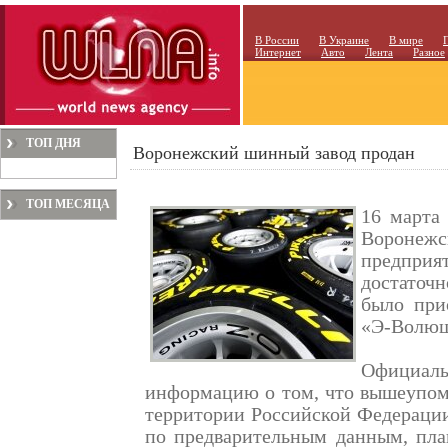
В России
В Украине
В мире
Интернет
Авто
Лента
Разное
ТОП ДНЯ
Воронежский шинный завод продан
ТОП МЕСЯЦА
16 марта 
Воронеж
предприят
достаточ
было при
«Э-Волюш
Официа
информацию о том, что вышеупом
территории Российской Федерации 
по предварительным данным, план