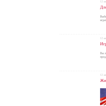
12 ав
Дл
Выби
игра
12 ав
Иг
Вы л
пред
12 ав
Жи