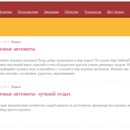
Политика
Происшествия
Экономика
Общество
Технологии
Шоу-бизнес
г 2015 |
Разное
ровые автоматы
юбите игровые автоматы?Тогда добро пожаловать в мир азарта! По ссылке http://admiral7
такое настоящий накал страстей и стать обладателем круглой суммы денежных средств. Н
, выбирайте нужную игру и окунайтесь с головой в мир игровых автоматов. Именно они з
рые связаны с волнением, радостью, переживанием.
г 2015 |
Разное
ровые автоматы- лучший отдых
льно внушительное количество людей оценили по достоинству преимущества игровых а
ыбор просто огромен.