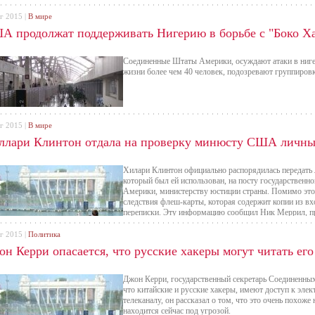
г 2015 |
В мире
А продолжат поддерживать Нигерию в борьбе с "Боко Х
Соединенные Штаты Америки, осуждают атаки в ниге
жизни более чем 40 человек, подозревают группировк
г 2015 |
В мире
ллари Клинтон отдала на проверку минюсту США личны
Хилари Клинтон официально распорядилась передать 
который был ей использован, на посту государствен
Америки, министерству юстиции страны. Помимо этог
следствия флеш-карты, которая содержит копии из в
переписки. Эту информацию сообщил Ник Меррил, пр
г 2015 |
Политика
н Керри опасается, что русские хакеры могут читать его
Джон Керри, государственный секретарь Соединенных
что китайские и русские хакеры, имеют доступ к эле
телеканалу, он рассказал о том, что это очень похоже 
находится сейчас под угрозой.