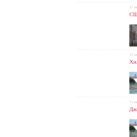
12 ав
СШ
12 ав
Хи
12 ав
Джо