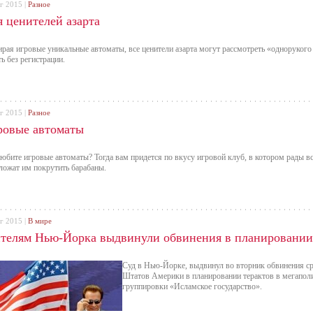
г 2015 |
Разное
я ценителей азарта
рая игровые уникальные автоматы, все ценители азарта могут рассмотреть «однорукого 
ть без регистрации.
г 2015 |
Разное
ровые автоматы
юбите игровые автоматы? Тогда вам придется по вкусу игровой клуб, в котором рады вс
ложат им покрутить барабаны.
г 2015 |
В мире
телям Нью-Йорка выдвинули обвинения в планировании
Суд в Нью-Йорке, выдвинул во вторник обвинения с
Штатов Америки в планировании терактов в мегаполи
группировки «Исламское государство».