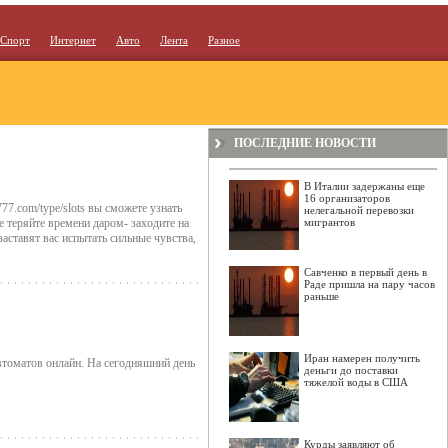
Спорт
Интернет
Авто
Лента
Разное
ПОСЛЕДНИЕ НОВОСТИ
В Италии задержаны еще
16 организаторов
77.com/type/slots вы сможете узнать
нелегальной перевозки
е теряйте времени даром- заходите на
мигрантов
аставят вас испытать сильные чувства,
Савченко в первый день в
Раде пришла на пару часов
раньше
Иран намерен получить
втоматов онлайн. На сегодняшний день
деньги до поставки
тяжелой воды в США
Курды заявляют об