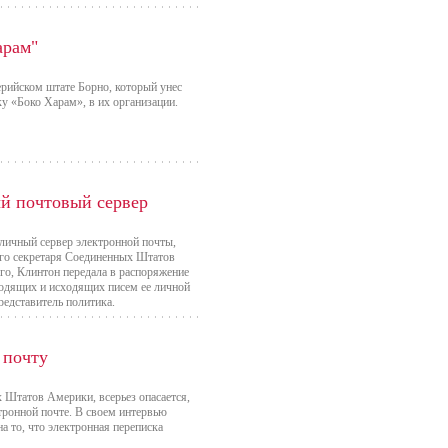
арам"
рийском штате Борно, который унес
у «Боко Харам», в их организации.
й почтовый сервер
личный сервер электронной почты,
ного секретаря Соединенных Штатов
о, Клинтон передала в распоряжение
ходящих и исходящих писем ее личной
едставитель политика.
 почту
 Штатов Америки, всерьез опасается,
ктронной почте. В своем интервью
на то, что электронная переписка