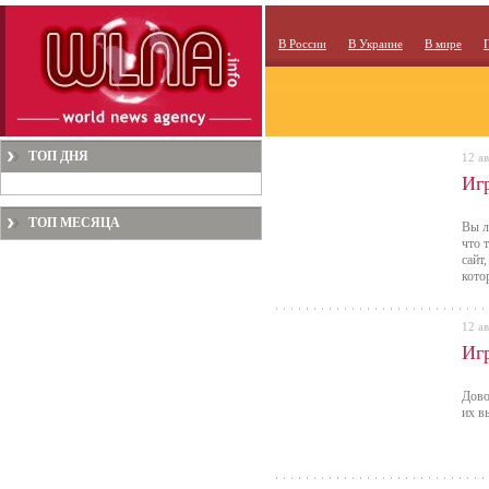
В России
В Украине
В мире
ТОП ДНЯ
12 ав
Иг
ТОП МЕСЯЦА
Вы л
что 
сайт
кото
12 ав
Иг
Дово
их в