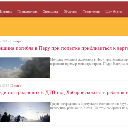
Политика
Происшествия
Экономика
Общество
Технологии
Шоу-бизнес
г 2015 |
В мире
нщина погибла в Перу при попытке приблизиться к верт
Молодая женщина скончалась в Перу, при попытке пр
перевозит премьер-министра страны Педро Катериано 
г 2015 |
В мире
еди пострадавших в ДТП под Хабаровском есть ребенок 
Среди пострадавших в результате столкновения двух
пятилетний ребенок из Китая. Об этом говорится на 