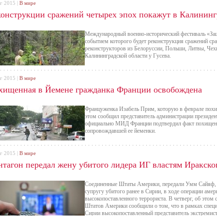
г 2015 |
В мире
конструкции сражений четырех эпох покажут в Калининг
Международный военно-исторический фестиваль «За
событием которого будет реконструкция сражений сра
реконструкторов из Белоруссии, Польши, Литвы, Чех
Калининградской области у Гусева.
г 2015 |
В мире
хищенная в Йемене гражданка Франции освобождена
Француженка Изабель Прим, которую в феврале похи
этом сообщил представитель администрации президен
официально МИД Франции подтвердил факт похищени
сопровождавшей ее йеменки.
г 2015 |
В мире
нтагон передал жену убитого лидера ИГ властям Иракско
Соединенные Штаты Америки, передали Умм Сайяф, 
супругу убитого ранее в Сирии, в ходе операции аме
высокопоставленного террориста. В четверг, об этом
Штатов Америки сообщили о том, что в рамках спец
Сирии высокопоставленный представитель экстремис