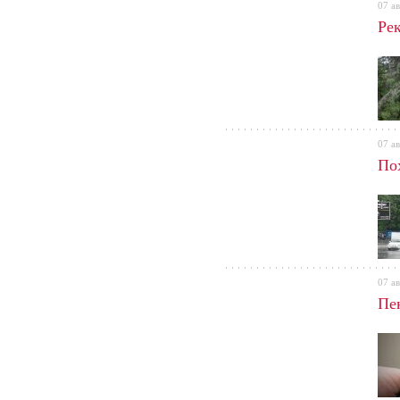
07 ав
Ре
07 ав
По
07 ав
Пе