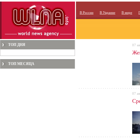
В России
В Украине
В мире
ТОП ДНЯ
07 ав
Же
ТОП МЕСЯЦА
07 ав
Ср