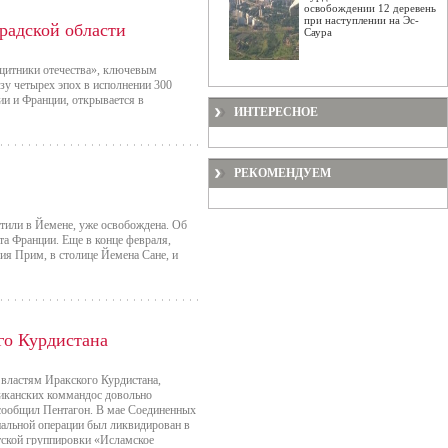
освобождении 12 деревень
при наступлении на Эс-
радской области
Саура
щитники отечества», ключевым
зу четырех эпох в исполнении 300
ии и Франции, открывается в
ИНТЕРЕСНОЕ
РЕКОМЕНДУЕМ
тили в Йемене, уже освобождена. Об
та Франции. Еще в конце февраля,
я Прим, в столице Йемена Сане, и
го Курдистана
властям Иракского Курдистана,
риканских коммандос довольно
 сообщил Пентагон. В мае Соединенных
иальной операции был ликвидирован в
тской группировки «Исламское