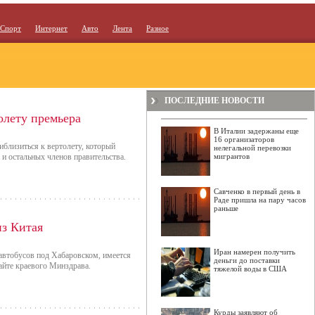
Спорт
Интернет
Авто
Лента
Разное
ПОСЛЕДНИЕ НОВОСТИ
олету премьера
В Италии задержаны еще
16 организаторов
иблизиться к вертолету, который
нелегальной перевозки
и остальных членов правительства.
мигрантов
Савченко в первый день в
Раде пришла на пару часов
раньше
из Китая
Иран намерен получить
 автобусов под Хабаровском, имеется
деньги до поставки
сайте краевого Минздрава.
тяжелой воды в США
Курды заявляют об