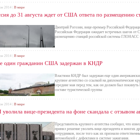
юн 2014 |
В мире
ссия до 31 августа ждет от США ответа по размещению
Дмитрий Рогозин, вице-премьер Российской Федерации
Российская Федерация ожидает встречных шагов от
размещению станций российской системы ГЛОНАСС н
юн 2014 |
В мире
е один гражданин США задержан в КНДР
Властями КНДР был задержан еще один американски
крупное агентство со ссылкой на дипломатические кр
середине мая перед тем, как он должен был покинуть
составе туристической группы
юн 2014 |
В мире
 уволила вице-президента на фоне скандала с отзывом 
Представитель крупного агентства сообщил, что изв
принял решение уволить вице-президента и многих д
сотрудников, после того как их признали ответствен
автомобилей с дефектами в системе зажигания.