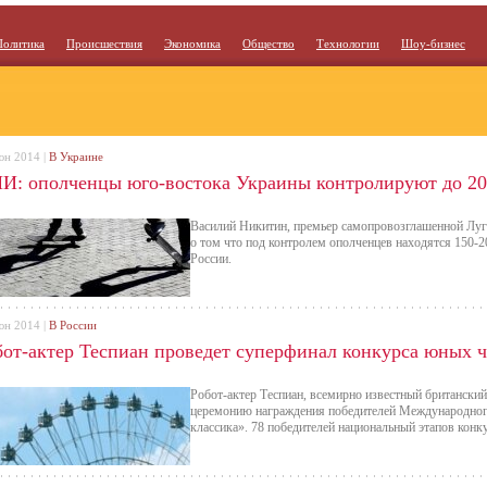
Политика
Происшествия
Экономика
Общество
Технологии
Шоу-бизнес
юн 2014 |
В Украине
И: ополченцы юго-востока Украины контролируют до 20
Василий Никитин, премьер самопровозглашенной Луг
о том что под контролем ополченцев находятся 150-
России.
юн 2014 |
В России
бот-актер Теспиан проведет суперфинал конкурса юных 
Робот-актер Теспиан, всемирно известный британский
церемонию награждения победителей Международног
классика». 78 победителей национальный этапов конк