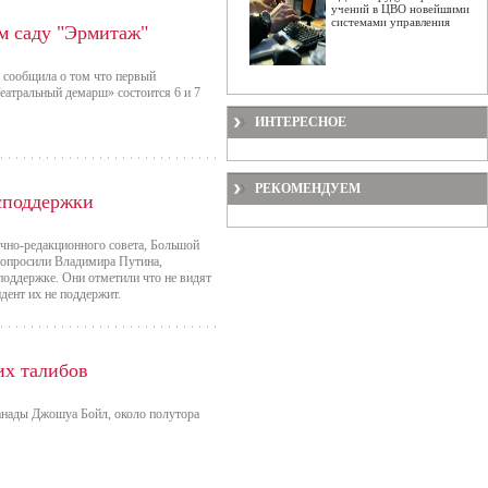
учений в ЦВО новейшими
системами управления
м саду "Эрмитаж"
 сообщила о том что первый
еатральный демарш» состоится 6 и 7
ИНТЕРЕСНОЕ
РЕКОМЕНДУЕМ
споддержки
аучно-редакционного совета, Большой
попросили Владимира Путина,
поддержке. Они отметили что не видят
дент их не поддержит.
их талибов
Канады Джошуа Бойл, около полутора