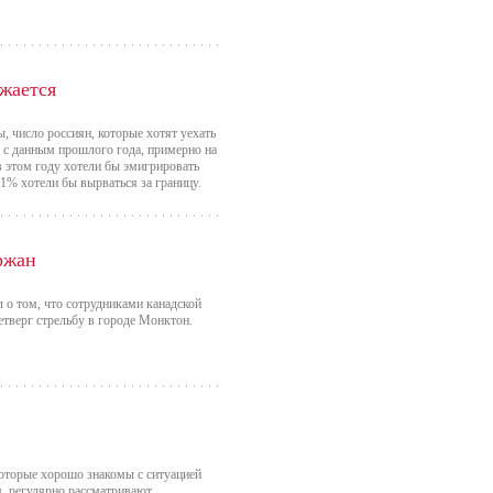
жается
 число россиян, которые хотят уехать
ю с данным прошлого года, примерно на
в этом году хотели бы эмигрировать
% хотели бы вырваться за границу.
ржан
л о том, что сотрудниками канадской
етверг стрельбу в городе Монктон.
которые хорошо знакомы с ситуацией
я, регулярно рассматривают