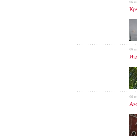
06 и
Кр
06 и
Из
06 и
Аме