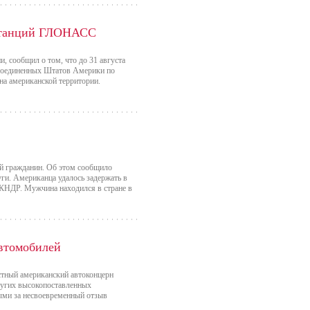
 станций ГЛОНАСС
, сообщил о том, что до 31 августа
 Соединенных Штатов Америки по
а американской территории.
й гражданин. Об этом сообщило
уги. Американца удалось задержать в
 КНДР. Мужчина находился в стране в
автомобилей
естный американский автоконцерн
ругих высокопоставленных
ными за несвоевременный отзыв