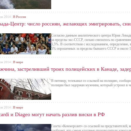
юн 2014 |
В России
вада-Центр: число россиян, желающих эмигрировать, сни
Согласно данным аналитического центра Юрия Левады,
за пределы экс-СССР, сильно снизилось по сравнени
5,5%. В соответствии с исследованием, определенно, 
5% опрошенных за пределы бывшего СССР и около 11
юн 2014 |
В мире
жчина, застреливший троих полицейских в Канаде, заде
В пятницу, телеканал со ссылкой на полицию, сообщи
полиции был задержан мужчина, который устроил в ч
юн 2014 |
В мире
ardi и Diageo могут начать разлив виски в РФ
Газета «Коммерсант» со ссылкой на представителей, 
сообщает, что самые крупные производители алкогол