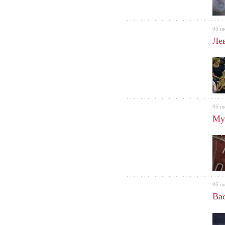
06 и
Ле
06 и
Му
06 и
Bac