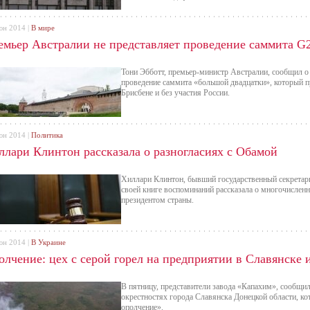
юн 2014 |
В мире
емьер Австралии не представляет проведение саммита G2
Тони Эбботт, премьер-министр Австралии, сообщил о 
проведение саммита «большой двадцатки», который п
Брисбене и без участия России.
юн 2014 |
Политика
ллари Клинтон рассказала о разногласиях с Обамой
Хиллари Клинтон, бывший государственный секрета
своей книге воспоминаний рассказала о многочислен
президентом страны.
юн 2014 |
В Украине
лчение: цех с серой горел на предприятии в Славянске и
В пятницу, представители завода «Капахим», сообщили
окрестностях города Славянска Донецкой области, к
ополчение».