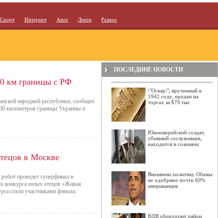
Спорт
Интернет
Авто
Лента
Разное
ПОСЛЕДНИЕ НОВОСТИ
0 км границы с РФ
\"Оскар\", врученный в
1942 году, продан на
анской народной республики, сообщил
торгах за $79 тыс
200 километров границы Украины и
Южнокорейский солдат,
убивший сослуживцев,
находится в сознании
чтецов в Москве
Внешнюю политику Обамы
 робот проведет суперфинал и
не одобряют почти 60%
о конкурса юных чтецов «Живая
американцев
урса стали участниками финала.
ВДВ оборудуют район