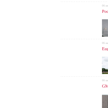
06 и
Ро
06 и
Ещ
06 и
GM