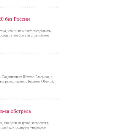
0 без России
том, что он не может представить
ройдет в ноябре в австралийском
рь Соединенных Штатов Америки, в
ных разногласиях с Бараком Обамой,
з-за обстрела
, что один из цехов загорелся в
оторый контролирует «народное