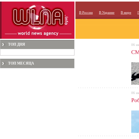
В России
В Украине
В мире
ТОП ДНЯ
06 и
СМ
ТОП МЕСЯЦА
06 и
Ро