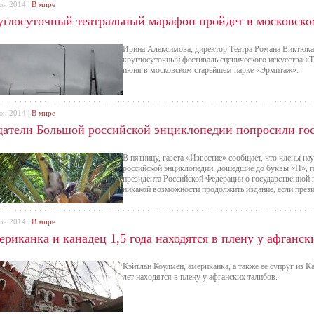
юн 2014 |
В мире
углосуточный театральный марафон пройдет в московско
Ирина Алексимова, директор Театра Романа Виктюка
круглосуточный фестиваль сценического искусства «Т
июня в московском старейшем парке «Эрмитаж».
юн 2014 |
В мире
датели Большой российской энциклопедии попросили го
В пятницу, газета «Известие» сообщает, что члены н
российской энциклопедии, дошедшие до буквы «П», 
президента Российской Федерации о государственной 
никакой возможности продолжить издание, если прези
юн 2014 |
В мире
риканка и канадец 1,5 года находятся в плену у афганск
Кэйтлан Коулмен, американка, а также ее супруг из 
лет находятся в плену у афганских талибов.