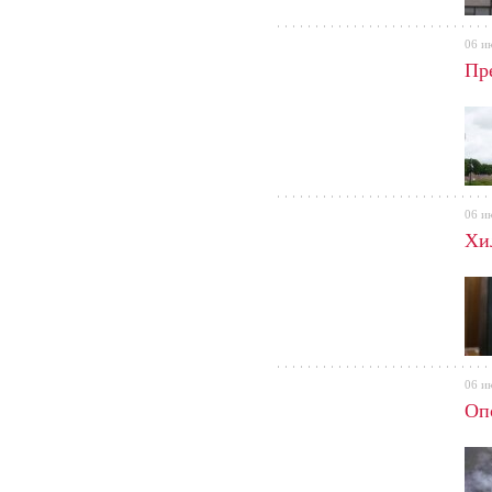
06 и
Пр
06 и
Хи
06 и
Опо