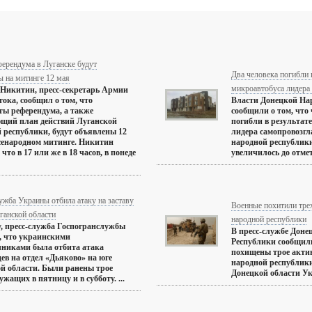
ферендума в Луганске будут
Два человека погибли 
 на митинге 12 мая
микроавтобуса лидера
Никитин, пресс-секретарь Армии
ока, сообщил о том, что
Власти Донецкой На
ты референдума, а также
сообщили о том, что
щий план действий Луганской
погибли в результат
 республики, будут объявлены 12
лидера самопровозг
сенародном митинге. Никитин
народной республик
что в 17 или же в 18 часов, в понеде
увеличилось до отметк
жба Украины отбила атаку на заставу
Военные похитили тре
ганской области
народной республики
у, пресс-служба Госпогранслужбы
В пресс-службе Доне
, что украинскими
Республики сообщил
никами была отбита атака
похищены трое акти
ев на отдел «Дьяково» на юге
народной республики
й области. Были ранены трое
Донецкой области Укр
ужащих в пятницу и в субботу. ...