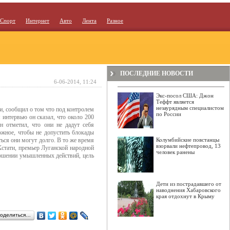
Спорт
Интернет
Авто
Лента
Разное
ПОСЛЕДНИЕ НОВОСТИ
6-06-2014, 11:24
Экс-посол США: Джон
Теффт является
незаурядным специалистом
, сообщил о том что под контролем
по России
интервью он сказал, что около 200
н отметил, что они не дадут себя
ожное, чтобы не допустить блокады
ться они могут долго. В то же время
Колумбийские повстанцы
взорвали нефтепровод, 13
стати, премьер Луганской народной
человек ранены
ершении умышленных действий, цель
Дети из пострадавшего от
наводнения Хабаровского
края отдохнут в Крыму
оделиться…