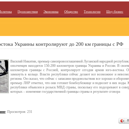
Политика
Происшествия
Экономика
Общество
Технологии
Шоу-бизнес
стока Украины контролируют до 200 км границы с РФ
Василий Никитин, премьер самопровозглашенной Луганской народной республики
ополченцев находятся 150-200 километров границы Украины и России. В своем 
километров границы с Россией, контролирует сегодня армия юго-востока. О
замкнуть в кольцо. Власти республики сейчас делают все возможное и невозм
региона. Он сказал, что сейчас с запасами продовольствия все хорошо и обороня
премьер ЛНР отметил, что они готовят бомбоубежище и подвозят в них воды. К
республики объявлен в розыск МВД страны, поскольку его подозревают в сов
которых – изменение государственной границы страны в результате сговора
ине
. Просмотров: 231
П