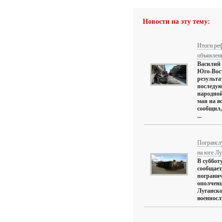
Новости на эту тему:
Итоги ре
объявлены
Василий 
Юго-Вост
результа
последую
народной
мая на в
сообщил, 
...
Погранслу
на юге Лу
В суббот
сообщает
погранич
ополченц
Луганско
военносл