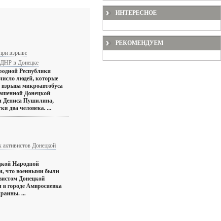
ИНТЕРЕСНОЕ
РЕКОМЕНДУЕМ
при взрыве
 ДНР в Донецке
родной Республики
 число людей, которые
е взрыва микроавтобуса
лашенной Донецкой
и Дениса Пушилина,
и два человека. ...
х активистов Донецкой
цкой Народной
и, что военными были
вистом Донецкой
 в городе Амвросиевка
аины. ...