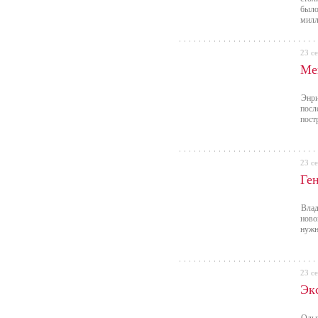
было
милл
23 с
Ме
Энри
посл
пост
23 с
Ге
Влад
ново
нужн
23 с
Эк