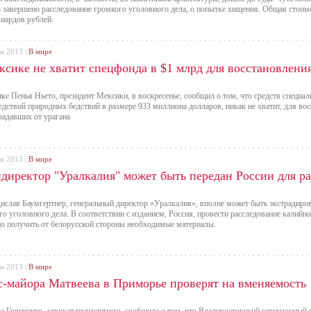
 завершено расследование громкого уголовного дела, о попытке хищения. Общая стоимо
иардов рублей.
ен 2013 |
В мире
ксике не хватит спецфонда в $1 млрд для восстановлени
ке Пенья Ньето, президент Мексики, в воскресенье, сообщил о том, что средств специа
едствий природных бедствий в размере 933 миллиона долларов, никак не хватит, для во
радавших от урагана
ен 2013 |
В мире
ндиректор "Уралкалия" может быть передан России для р
ислав Баумгертнер, генеральный директор «Уралкалия», вполне может быть экстрадиров
го уголовного дела. В соответствии с изданием, Россия, провести расследование калийног
о получить от белорусской стороны необходимые материалы.
ен 2013 |
В мире
с-майора Матвеева в Приморье проверят на вменяемость