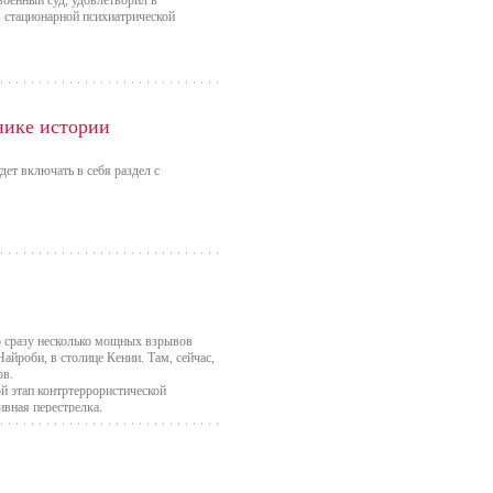
военный суд, удовлетворил в
 стационарной психиатрической
нике истории
дет включать в себя раздел с
то сразу несколько мощных взрывов
айроби, в столице Кении. Там, сейчас,
ов.
й этап контртеррористической
ивная перестрелка.