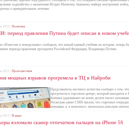
а Грянченко, адвокат подсудимого, сообщила о том, что Владивостокский гарнизонный 
дельник ходатайство о назначении Игорю Матвееву, бывшему майору внутренних войск,
ертизы о принудительном лечении.
ен 2013 |
Политика
И: период правления Путина будет описан в новом учеб
та «Известие в понедельник» сообщила, что новый единый учебник по истории, теперь бу
анием периода правления президента Российской Федерации, Владимира Путина.
ен 2013 |
Происшествия
рия мощных взрывов прогремела в ТЦ в Найроби
Представитель местного агентства сообщил о том, ч
прогремели в торговом центре, который находится в Н
боевики удерживают не менее десяти тысяч заложник
Несколько ранее СМИ писали, что стартовал очередно
операции, а, в комплексе, произошла довольно интенс
ен 2013 |
В мире
керы взломали сканер отпечатков пальцев на iPhone 5S