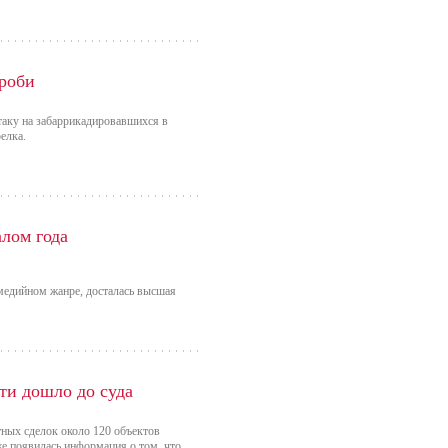
йроби
таку на забаррикадировавшихся в
елка.
лом года
медийном жанре, досталась высшая
и дошло до суда
тных сделок около 120 объектов
же появилась информация о том, что