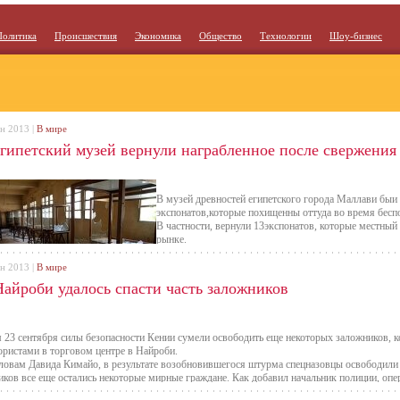
Политика
Происшествия
Экономика
Общество
Технологии
Шоу-бизнес
ен 2013 |
В мире
египетский музей вернули награбленное после свержени
В музей древностей египетского города Маллави бы
экспонатов,которые похищенны оттуда во время беспо
В частности, вернули 13экспонатов, которые местный
рынке.
Для возврата предметов, которые оказались в распо
ен 2013 |
В мире
сотрудникам правоохранительных органов пришлось 
Найроби удалось спасти часть заложников
Полицейский, который выдал себя за покупателя, вст
зоблачил его.
Саккат стал первым арестованным человеком в связи с разграблением музея в Маллави.
 музей был в числе учреждений культуры, которые наиболее серьезно пострадали в ходе
 23 сентября силы безопасности Кении сумели освободить еще некоторых заложников, 
ений в июле текущего года президента-исламиста Мухаммеда Мурси.
ористами в торговом центре в Найроби.
нтябре в Маллави приехала группа экспертов ЮНЕСКО, которая заключила, что из муз
ловам Давида Кимайо, в результате возобновившегося штурма спецназовцы освободили ч
ре их удалось вернуть.
иков все еще остались некоторые мирные граждане. Как добавил начальник полиции, оп
пасности теснят террористов.