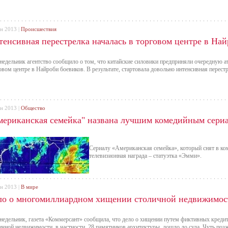
ен 2013 |
Происшествия
тенсивная перестрелка началась в торговом центре в На
недельник агентство сообщило о том, что китайские силовики предприняли очередную а
овом центре в Найроби боевиков. В результате, стартовала довольно интенсивная перестр
ен 2013 |
Общество
мериканская семейка" названа лучшим комедийным сериа
Сериалу «Американская семейка», который снят в ко
телевизионная награда – статуэтка «Эмми».
ен 2013 |
В мире
ло о многомиллиардном хищении столичной недвижимост
недельник, газета «Коммерсант» сообщила, что дело о хищении путем фиктивных креди
ичной недвижимости, в частности, 28 памятников архитектуры, дошло до суда. Чуть поз