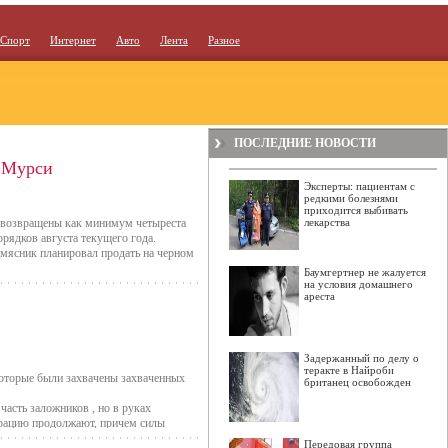
Спорт
Интернет
Авто
Лента
Разное
ПОСЛЕДНИЕ НОВОСТИ
я Мурси
Эксперты: пациентам с
редкими болезнями
приходится выбивать
и возвращены как минимум четыреста
лекарства
рядков августа текущего года.
 мясник планировал продать на черном
Баумгертнер не жалуется
на условия домашнего
ареста
ряжении мясника Эссама Аль-Сакката,
провести операцию под прикрытием.
ретился с подозреваемым в городе Гиза
Задержанный по делу о
теракте в Найроби
 беспорядков, охвативших Египет после
которые были захвачены захваченных
британец освобожден
ея были похищены 600 артефактов.
асть заложников , но в руках
ерацию продолжают, причем силы
Передовая группа