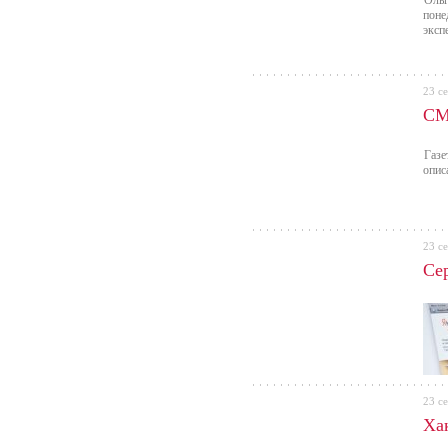
Ольг
поне
эксп
23 с
СМ
Газе
опис
23 с
Се
23 с
Ха