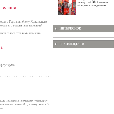
ового центра прогремели взрывы, после
экспертов ОЗХО выезжает
в Сирию в понедельник
Германии
рез образовавшееся отверстие.
орах в Германии блоку Христианско-
союза, его возглавляет нынешний
ИНТЕРЕСНОЕ
свои голоса отдали 42 процента
онеры.
РЕКОМЕНДУЕМ
 преодолеть и другие соперники ХДС/
ва
аться о коалиции с социал-
ния.
ах.
еферендума.
, тогода это будет ее третий срок
 европейских политиков-женщин.
тся состовляющей национального
одые социалисты», а правые силы не
ве, которым руководит президент
 поле проиграла пермскому «Амкару».
ершена со счетом 0:3, к тому же все 3
ма.