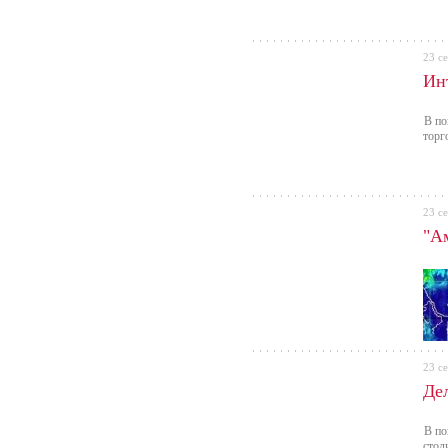
23 с
Ин
В по
торг
23 с
"А
23 с
Де
В по
стол