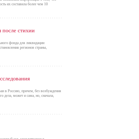
сть их составила более чем 10
я после стихии
льного фонда для ликвидации
сстановления регионов страны,
асследования
ан в Россию, причем, без возбуждения
о дела, может и сама, но, сначала,