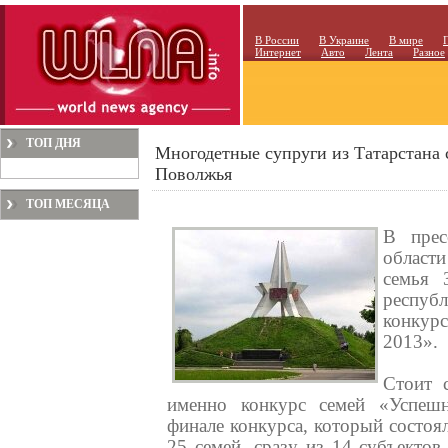
В России
В Украине
В мире
Интернет
Авто
Лента
Разное
ТОП ДНЯ
Многодетные супруги из Татарстана 
Поволжья
ТОП МЕСЯЦА
В прес
област
семья 
респуб
конкур
2013».
Стоит 
именно конкурс семей «Успешн
финале конкурса, который состоя
25 семей, сразу из 14 субъектов