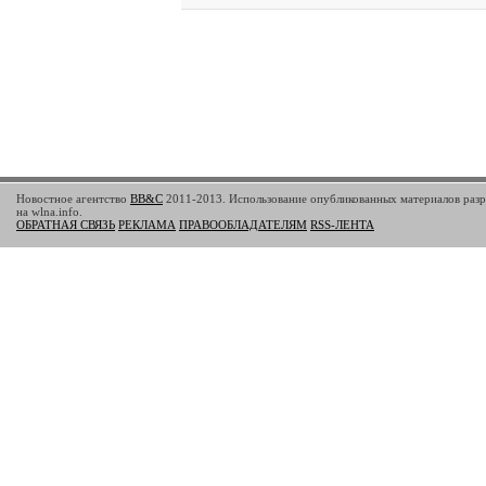
Новостное агентство
BB&C
2011-2013. Использование опубликованных материалов разр
на wlna.info.
ОБРАТНАЯ СВЯЗЬ
РЕКЛАМА
ПРАВООБЛАДАТЕЛЯМ
RSS-ЛЕНТА