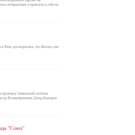
-революционную партию на
ься избирателям и привлечь к себе их
 в Вене договорились, что Косово уже
 и проверку банковской системы
нистр Великобритании Дэвид Камерон
ода "Союз"