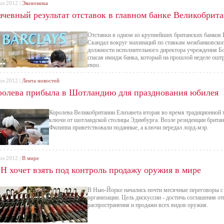
юл 2012 |
Экономика
ачевный результат отставок в главном банке Великобрит
Отставки в одном из крупнейших британских банков 
Скандал вокруг махинаций по ставкам межбанковског
должности исполнительного директора учреждения Бо
спасая имидж банка, который на прошлой неделе ошт
евро.
юл 2012 |
Лента новостей
ролева прибыла в Шотландию для празднования юбилея
Королева Великобритании Елизавета вторая во время традиционной
ключи от шотландской столицы Эдинбурга. Возле резиденции британ
Филиппа приветствовали поданные, а ключи передал лорд-мэр.
юл 2012 |
В мире
Н хочет взять под контроль продажу оружия в мире
В Нью-Йорке начались почти месячные переговоры с 
организации. Цель дискуссии - достичь соглашения от
распространения и продажи всех видов оружия.