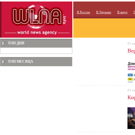
В России
В Украине
В мире
ТОП ДНЯ
03 и
Ве
ТОП МЕСЯЦА
03 и
Ки