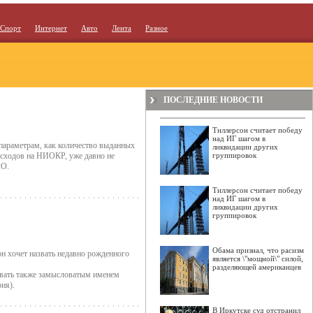
Спорт
Интернет
Авто
Лента
Разное
ПОСЛЕДНИЕ НОВОСТИ
Тиллерсон считает победу
над ИГ шагом в
параметрам, как количество выданных
ликвидации других
расходов на НИОКР, уже давно не
группировок
PO.
Тиллерсон считает победу
над ИГ шагом в
ликвидации других
группировок
Обама признал, что расизм
он хочет назвать недавно рожденного
является \"мощной\" силой,
разделяющей американцев
звать также замысловатым именем
ия).
В Иркутске суд отстранил