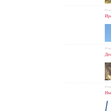
03 и
Ир
03 и
Де
03 и
Ик