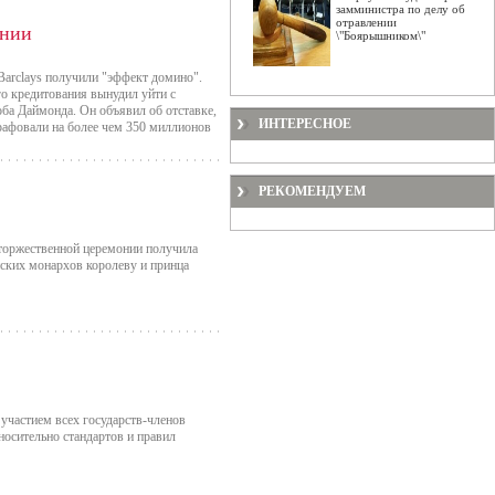
замминистра по делу об
отравлении
ании
\"Боярышником\"
Barclays получили "эффект домино".
о кредитования вынудил уйти с
ба Даймонда. Он объявил об отставке,
ИНТЕРЕСНОЕ
рафовали на более чем 350 миллионов
РЕКОМЕНДУЕМ
 торжественной церемонии получила
ских монархов королеву и принца
участием всех государств-членов
носительно стандартов и правил