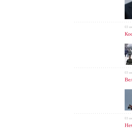
03 и
Ко
03 и
Ве
03 и
Не