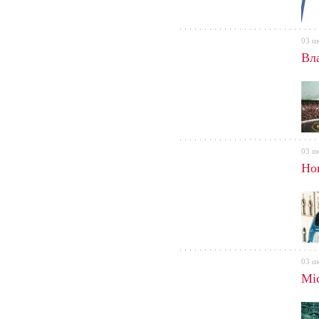
03 и
Вл
03 и
Но
03 и
Mi