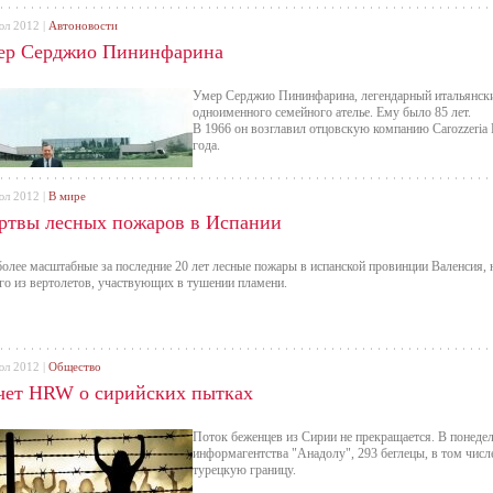
юл 2012 |
Автоновости
ер Серджио Пининфарина
Умер Серджио Пининфарина, легендарный итальянски
одноименного семейного ателье. Ему было 85 лет.
В 1966 он возглавил отцовскую компанию Carozzeria P
года.
юл 2012 |
В мире
ртвы лесных пожаров в Испании
олее масштабные за последние 20 лет лесные пожары в испанской провинции Валенсия, 
го из вертолетов, участвующих в тушении пламени.
юл 2012 |
Общество
чет HRW о сирийских пытках
Поток беженцев из Сирии не прекращается. В понеде
информагентства "Анадолу", 293 беглецы, в том числ
турецкую границу.