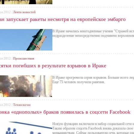
юл 2012 |
Лента новостей
ан запускает ракеты несмотря на европейское эмбарго
В Иране начались многодневные учения "Стражей исл
подразделение непосредственно подчинено верховно
юл 2012 |
Происшествия
сятки погибших в результате взрывов в Ираке
В Ираке прогремела серия взрывов. Больше всего люд
Еще 75 человек получили ранения.
юл 2012 |
Технологии
онка «однополых» браков появилась в соцсети Facebook
Новую функцию включили в набор социальной сети из
Таким образом соцсеть Facebook вновь доказала свое
меньшинствам. Сейчас пользователи сети, которые со