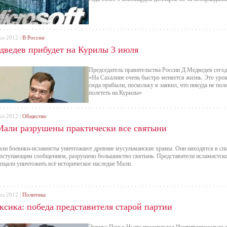
юл 2012 |
В России
дведев прибудет на Курилы 3 июля
Председатель правительства России Д.Медведев сего
«На Сахалине очень быстро меняется жизнь. Это уро
сюда прибыли, поскольку я заявил, что никуда не пол
полететь на Курилы»
юл 2012 |
Общество
Мали разрушены практически все святыни
ли боевики-исламисты уничтожают древние мусульманские храмы. Они находятся в с
оступающим сообщениям, разрушено большинство святынь. Представители исламистско
ещали уничтожить всё историческое наследие Мали.
юл 2012 |
Политика
ксика: победа представителя старой партии