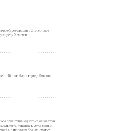
амской революции". Это элитное
му лидеру Хаменеи.
ей - 40, погибло в городе Дивания.
-за ориентации одного ее основателя.
 лояльное отношение к сексуальным
стоят в однополых браках, смогут