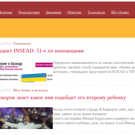
Политика
Происшествия
Экономика
Общество
Технологии
Шоу-бизнес
юл 2012 |
Технологии
рдикт INSEAD: 51-е по инновациям
Определять инновационность по таким классическим 
патентов, научных статей, кандидатов наук, объемы 
актуально, утверждают представители INSEAD и WI
юл 2012 |
Шоу-бизнес и культура
ркоров знает какое имя подойдет его второму ребенку
Звезда отечественной эстрады Ф.Киркоров знает, как 
сына, заявил он во время интервью.
Своего наследника Филипп Бедросович планирует на
(своего первого ребенка, дочь, он назвал Алла-Виктор