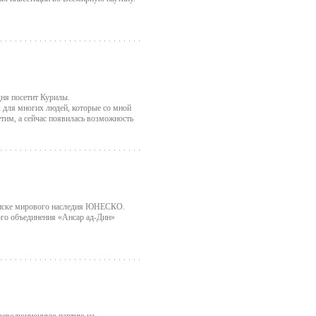
дня посетит Курилы.
к для многих людей, которые со мной
етим, а сейчас появилась возможность
писке мирового наследия ЮНЕСКО.
го объединения «Ансар ад-Дин»