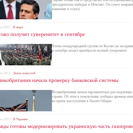
Энрике Пенья Ньето представлял Институционально
президентских выборах в Мексике. Он сумел понравит
внимание и голоса.
юл 2012 |
В мире
сово получит суверенитет в сентябре
Члены международной группы по Косово на заседании
в сентябре может приобрести полный суверенитет.
юл 2012 |
Лента новостей
ликобритания начала проверку банковской системы
Великобритания начала парламентское расследование
страны. Об этом в понедельник сообщил премьер-ми
во время выступления в Палате Общин.
юл 2012 |
В Украине
мцы готовы модернизировать украинскую часть газопров