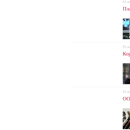
03 и
Пл
03 и
Ко
03 и
ОО