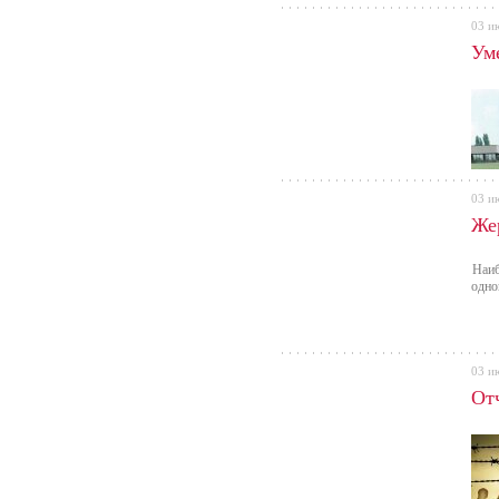
03 и
Ум
03 и
Же
Наиб
одно
03 и
От