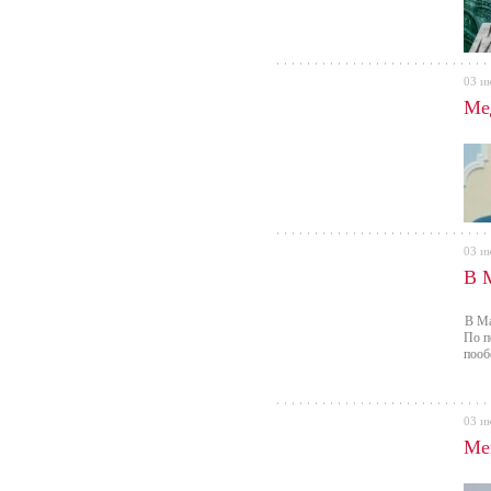
03 и
Ме
03 и
В 
В Ма
По п
пооб
03 и
Ме