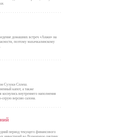
ки.
оведение домашних встреч «Анжи» на
пасности, поэтому махачкалинскому
.
вэн Сузуки Сплеш.
енный капот, а также
 коснулись внутреннего наполнения
о-серую версию салона.
ений
ледний период текущего финансового
ных инвестиций во Всемирную паутину.