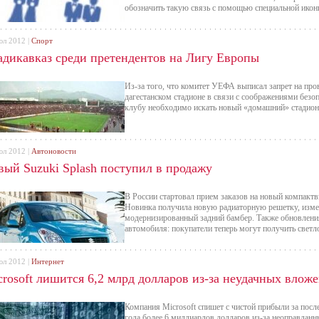
обозначить такую связь с помощью специальной икон
юл 2012 |
Спорт
адикавказ среди претендентов на Лигу Европы
Из-за того, что комитет УЕФА выписал запрет на пр
дагестанском стадионе в связи с соображениями безо
клубу необходимо искать новый «домашний» стадион
юл 2012 |
Автоновости
вый Suzuki Splash поступил в продажу
В России стартовал прием заказов на новый компакт
Новинка получила новую радиаторную решетку, измен
модернизированный задний бамбер. Также обновления
автомобиля: покупатели теперь могут получить светл
юл 2012 |
Интернет
crosoft лишится 6,2 млрд долларов из-за неудачных влож
Компания Microsoft спишет с чистой прибыли за пос
года более 6 миллиардов долларов из-за неоправдан