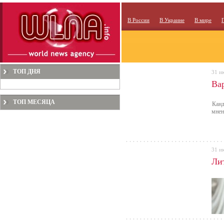
В России
В Украине
В мире
ТОП ДНЯ
31 и
Ва
ТОП МЕСЯЦА
Канд
мнен
31 и
Ли