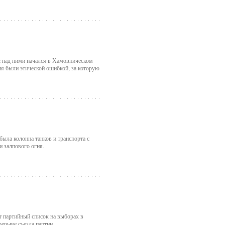
с над ними начался в Хамовническом
ия были этической ошибкой, за которую
была колонна танков и транспорта с
 залпового огня.
 партийный список на выборах в
рерыве съезда партии.