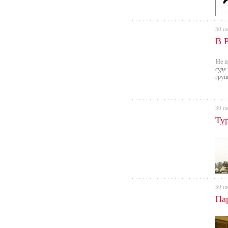
30 и
В 
Не п
суде
груп
30 и
Ту
30 и
Па