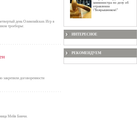
замминистра по делу об
отравлении
\"Боярышником\"
четвертый день Олимпийских Игр в
нном троеборье.
ИНТЕРЕСНОЕ
РЕКОМЕНДУЕМ
ен
но закрепили договоренности
ьница Мейв Бинчи.