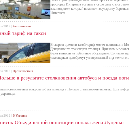
Наконец-то долгожданный законопроект о создании и 
просторах Интернета вступит в свою силу с этого по
законопроект, который поможет государству боротьс
Интернете
юл 2012 |
Автоновости
иный тариф на такси
В скором времени такой тариф может появиться в Мо
Департамента транспорта столицы. При этом московск
будет вынесен на публичное обсуждение. Согласно за
таксопарков приобретут универсальный вид желтого 
юл 2012 |
Происшествия
ольше в результате столкновения автобуса и поезда пог
вами столкновения микроавтобуса и поезда в Польше стали восемь человек. Есть инфо
 украинцы.
юл 2012 |
В Украине
список Объединенной оппозиции попала жена Луценко