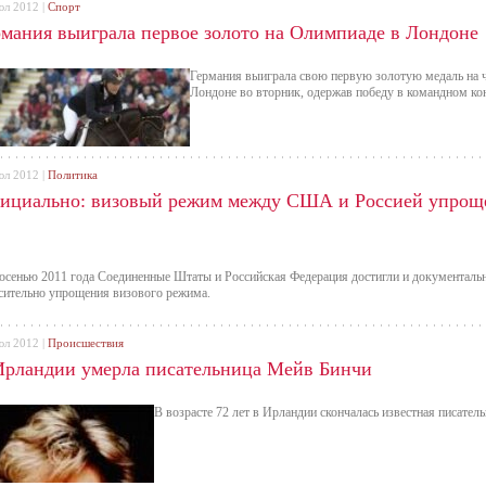
юл 2012 |
Спорт
рмания выиграла первое золото на Олимпиаде в Лондоне
Германия выиграла свою первую золотую медаль на 
Лондоне во вторник, одержав победу в командном ко
юл 2012 |
Политика
ициально: визовый режим между США и Россией упрощ
осенью 2011 года Соединенные Штаты и Российская Федерация достигли и документаль
сительно упрощения визового режима.
юл 2012 |
Происшествия
Ирландии умерла писательница Мейв Бинчи
В возрасте 72 лет в Ирландии скончалась известная писател