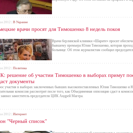
юл 2012 |
В Украине
мецкие врачи просят для Тимошенко 8 недель покоя
Врачи берлинской клиники «Шарите» просят обеспечи
бывшему премьера Юлии Тимошенко, которая проходи
больнице. Об этом журналистам сообщил председате
юл 2012 |
Политика
К: решение об участии Тимошенко в выборах примут пос
даст документы
ос участия в выборах заключенных бывших высокопоставленных Юлии Тимошенко и Ю
рательная комиссия рассмотрит после того, как Объединенная оппозиция сдаст в коми
 заявил заместитель председателя ЦИК Андрей Магера.
юл 2012 |
Интернет
кон "Черный список"