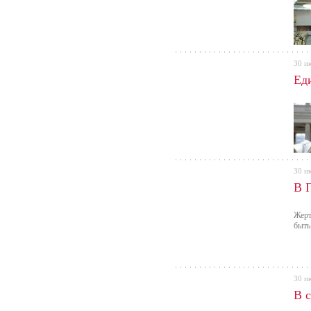
30 и
Ед
30 и
В П
Жерт
быть
30 и
В 