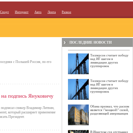
Спорт
Интернет
Авто
Лента
Разное
ПОСЛЕДНИЕ НОВОСТИ
Тиллерсон считает победу
над ИГ шагом в
оседняя с Польшей Россия, по его
ликвидации других
группировок
Тиллерсон считает победу
над ИГ шагом в
ликвидации других
группировок
 на подпись Януковичу
Обама признал, что расизм
и подписал спикер Владимир Литвин,
является \"мощной\" силой,
мент, который расширяет применение
разделяющей американцев
исать Президент.
В Иркутске суд отстранил