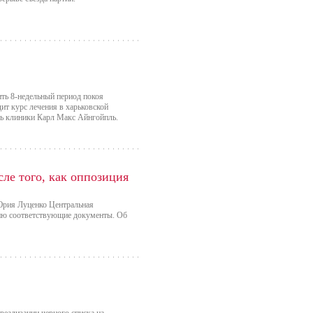
ть 8-недельный период покоя
т курс лечения в харьковской
ль клиники Карл Макс Айнгойпль.
ле того, как оппозиция
рия Луценко Центральная
ссию соответствующие документы. Об