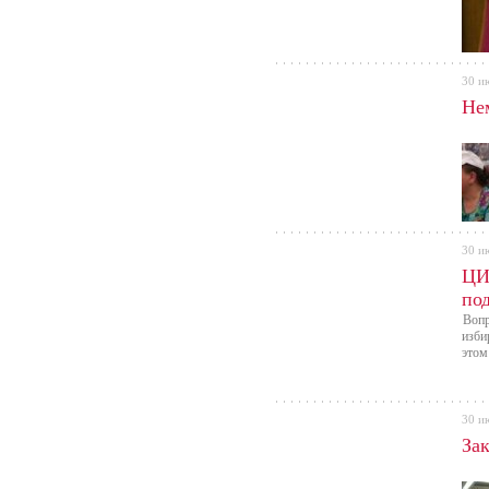
30 и
Не
30 и
ЦИ
по
Вопр
изби
этом
30 и
За