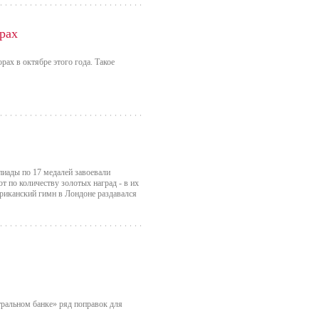
рах
ах в октябре этого года. Такое
иады по 17 медалей завоевали
 по количеству золотых наград - в их
ериканский гимн в Лондоне раздавался
тральном банке» ряд поправок для