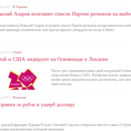
юл 2012 |
В Украине
колай Азаров возглавит список Партии регионов на выбо
ьер-министр Николай Азаров возглавит список Партии регионов на парламентских выбор
ние правящая политическая сила прогнозируемо утвердила на съезде в Киеве.
юл 2012 |
Спорт
тай и США лидируют на Олимпиаде в Лондоне
После трех соревновательных дней лондонской Олимп
спортсмены Китая и США. Китайские атлеты лидируют
активе девять медалей высшего достоинства, зато ам
лишь пять раз.
юл 2012 |
Политика
правки за рубль в ущерб доллару
 думской фракции «Единая Россия» Евгений Соколов собирается внести в закон «О Цен
изации исключительно рублевой экономики.