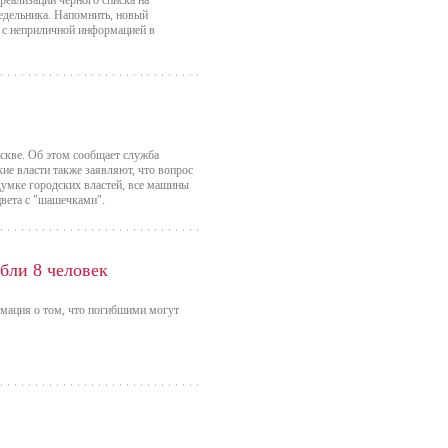
реализации черного списка на
недельника. Напомнить, новый
я с неприличной информацией в
скве. Об этом сообщает служба
ие власти также заявляют, что вопрос
думке городских властей, все машины
цвета с "шашечками".
ибли 8 человек
рмация о том, что погибшими могут