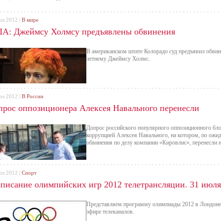
юл 2012 |
В мире
А: Джеймсу Холмсу предъявлены обвинения
В американском штате Колорадо суд предъявил обвине
летнему Джеймсу Холмс.
юл 2012 |
В России
прос оппозиционера Алексея Навального перенесли
Допрос российского популярного оппозиционного бло
коррупцией Алексея Навального, на котором, по ожи
обвинения по делу компании «Кировлис», перенесли н
юл 2012 |
Спорт
списание олимпийских игр 2012 телетрансляции. 31 июля
Представляем программу олимпиады 2012 в Лондоне 
эфире телеканалов.