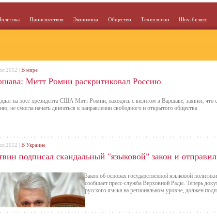
Политика
Происшествия
Экономика
Общество
Технологии
Шоу-бизнес
юл 2012 |
В мире
ршава: Митт Ромни раскритиковал Россию
идат на пост президента США Митт Ромни, находясь с визитом в Варшаве, заявил, что с
ию, не смогла начать двигаться в направлении свободного и открытого общества.
юл 2012 |
В Украине
твин подписал скандальный "языковой" закон и отправил
Закон об основах государственной языковой политик
сообщает пресс-служба Верховной Рады. Теперь доку
русского языка на региональном уровне, должен подп