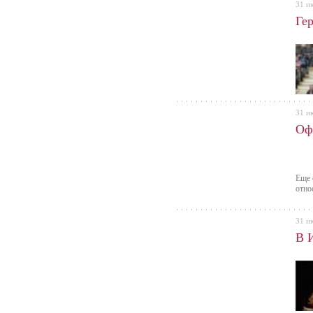
31 и
Ге
31 и
Оф
Еще 
отно
31 и
В 