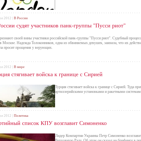
юл 2012 |
В России
России судят участников панк-группы "Пусси риот"
ризнают своей вины участники российской панк-группы "Пусси риот". Судебный процес
 в Москве. Надежда Толоконников, одна из обвиняемых девушек, заявила, что их действ
па просит прощения у верующих.
юл 2012 |
В мире
рция стягивает войска к границе с Сирией
Турция стягивает войска к границе с Сирией. Туда при
артиллерийскими установками и ракетными системами
юл 2012 |
Политика
ртийный список КПУ возглавит Симоненко
Лидер Компартии Украины Петр Симоненко возглавит
Верховную Раду. Об этом он сказал на брифинге в пе