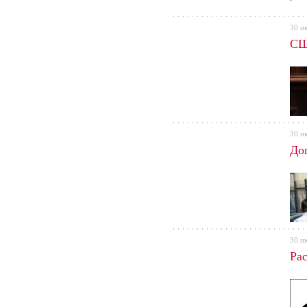
30 и
СШ
30 и
До
30 и
Ра