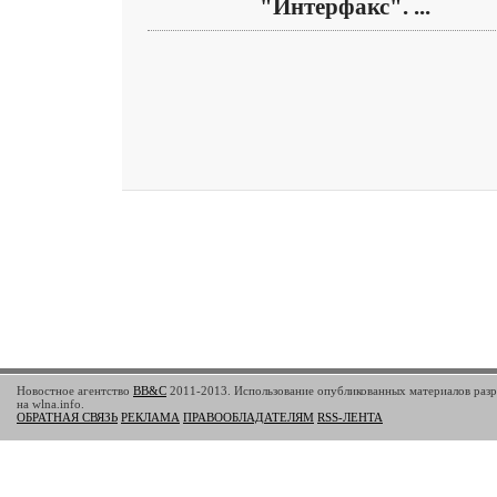
"Интерфакс". ...
Новостное агентство
BB&C
2011-2013. Использование опубликованных материалов разр
на wlna.info.
ОБРАТНАЯ СВЯЗЬ
РЕКЛАМА
ПРАВООБЛАДАТЕЛЯМ
RSS-ЛЕНТА