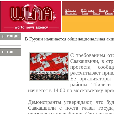
В России
В Украине
В мире
Интернет
Авто
Лента
Разное
ТОП ДНЯ
В Грузии начинается общенациональная акц
ТОП
С требованием от
МЕСЯЦА
Саакашвили, в ст
протеста, сооб
рассчитывает прив
Ее организаторы 
районы Тбилиси 
начнется в 14.00 по московскому вре
Демонстранты утверждают, что бу
Саакашвили с поста главы госуда
президентских выборов. Сам президен