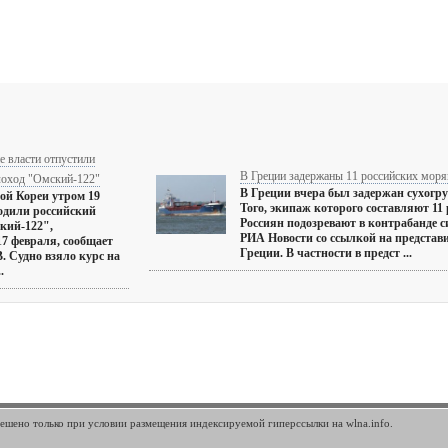
е власти отпустили
В Греции задержаны 11 российских моря
лоход "Омский-122"
В Греции вчера был задержан сухогр
ой Кореи утром 19
Того, экипаж которого составляют 11
одили российский
Россиян подозревают в контрабанде си
кий-122",
РИА Новости со ссылкой на представ
7 февраля, сообщает
Греции. В частности в предст ...
. Судно взяло курс на
.
шено только при условии размещения индексируемой гиперссылки на wlna.info.