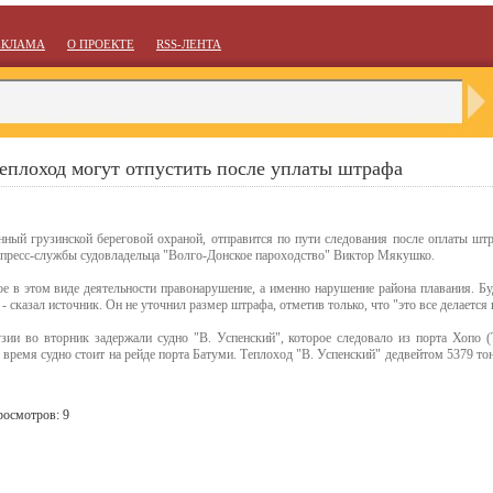
ЕКЛАМА
О ПРОЕКТЕ
RSS-ЛЕНТА
еплоход могут отпустить после уплаты штрафа
нный грузинской береговой охраной, отправится по пути следования после оплаты штр
 пресс-службы судовладельца "Волго-Донское пароходство" Виктор Мякушко.
е в этом виде деятельности правонарушение, а именно нарушение района плавания. Бу
 сказал источник. Он не уточнил размер штрафа, отметив только, что "это все делается 
зии во вторник задержали судно "В. Успенский", которое следовало из порта Хопо 
е время судно стоит на рейде порта Батуми. Теплоход "В. Успенский" дедвейтом 5379 тон
росмотров: 9