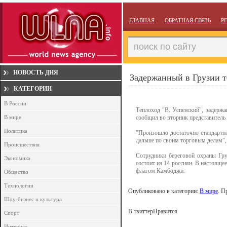
ГЛАВНАЯ
ОБРАТНАЯ СВЯЗЬ
Р
НОВОСТЬ ДНЯ
Задержанный в Грузии т
КАТЕГОРИИ
В России
Теплоход "В. Успенский", задержа
В мире
сообщил во вторник представитель
Политика
"Произошло достаточно стандартно
дальше по своим торговым делам", -
Происшествия
Сотрудники береговой охраны Гру
Экономика
состоит из 14 россиян. В настояще
флагом Камбоджи.
Общество
Технологии
Опубликовано в категории:
В мире
. П
Шоу-бизнес и культура
В твиттер
Нравится
Спорт
Интернет