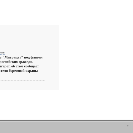
ков
уз "Митридат" под флагом
 российских граждан.
гарет, об этом сообщает
ителя береговой охраны
-->