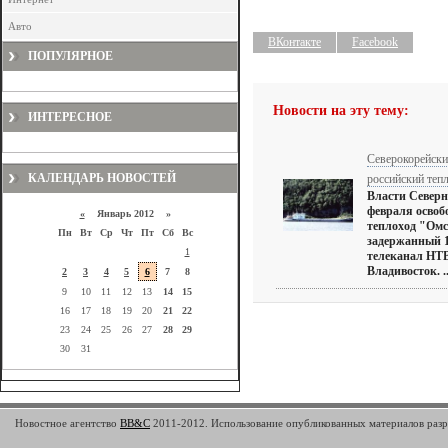
Авто
ВКонтакте
Facebook
ПОПУЛЯРНОЕ
Новости на эту тему:
ИНТЕРЕСНОЕ
Северокорейски
КАЛЕНДАРЬ НОВОСТЕЙ
российский теп
Власти Северн
февраля освоб
«
Январь 2012 »
теплоход "Омс
Пн
Вт
Ср
Чт
Пт
Сб
Вс
задержанный 1
1
телеканал НТВ
Владивосток. ..
2
3
4
5
6
7
8
9
10
11
12
13
14
15
16
17
18
19
20
21
22
23
24
25
26
27
28
29
30
31
Новостное агентство
BB&C
2011-2012. Использование опубликованных материалов разре