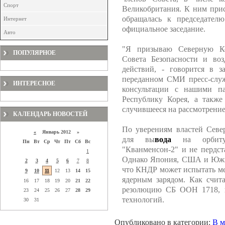
Спорт
Великобритания. К ним прис
обращалась к председателю
Интернет
официальное заседание.
Авто
"Я призываю Северную Ко
ПОПУЛЯРНОЕ
Совета Безопасности и во
действий, - говорится в 
переданном СМИ пресс-служ
ИНТЕРЕСНОЕ
консультации с нашими п
Республику Корея, а также
случившееся на рассмотрение
КАЛЕНДАРЬ НОВОСТЕЙ
По уверениям властей Север
«
Январь 2012 »
для вы
вода
на орбиту 
Пн
Вт
Ср
Чт
Пт
Сб
Вс
"Кванменсон-2" и не пердст
1
Однако Япония, США и Южна
2
3
4
5
6
7
8
что КНДР может испытать ме
9
10
11
12
13
14
15
ядерным зарядом. Как счит
16
17
18
19
20
21
22
резолюцию СБ ООН 1718, к
23
24
25
26
27
28
29
технологий.
30
31
Опубликовано в категории:
В м