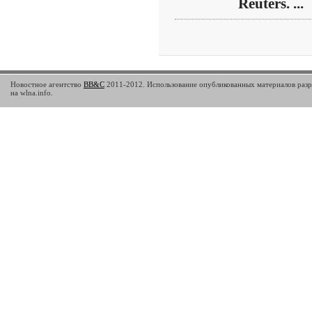
Reuters. ...
Новостное агентство
BB&C
2011-2012. Использование опубликованных материалов разр
на wlna.info.