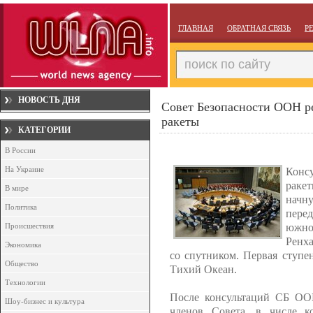
ГЛАВНАЯ
ОБРАТНАЯ СВЯЗЬ
Р
НОВОСТЬ ДНЯ
Совет Безопасности ООН р
ракеты
КАТЕГОРИИ
В России
На Украине
Консу
раке
В мире
начну
Политика
пер
южно
Происшествия
Ренха
Экономика
со спутником. Первая ступен
Общество
Тихий Океан.
Технологии
После консультаций СБ ООН
Шоу-бизнес и культура
членов Совета, в числе 