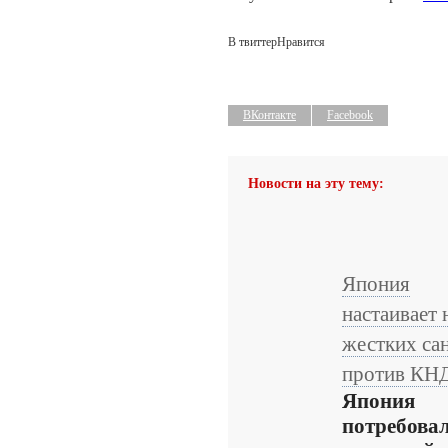
В твиттер
Нравится
ВКонтакте
Facebook
Новости на эту тему:
Япония
настаивает 
жестких са
против КН
Япония
потребова