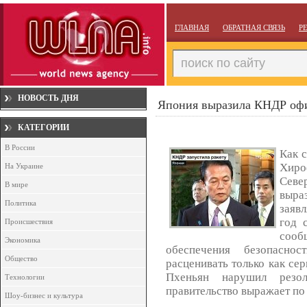
ГЛАВНАЯ
ОБРАТНАЯ СВЯЗЬ
Р
НОВОСТЬ ДНЯ
Япония выразила КНДР оф
КАТЕГОРИИ
В России
Как 
Хиро
На Украине
Севе
В мире
выр
Политика
заяв
год 
Происшествия
сооб
Экономика
обеспечения безопасно
Общество
расценивать только как сер
Пхеньян нарушил резо
Технологии
правительство выражает по
Шоу-бизнес и культура