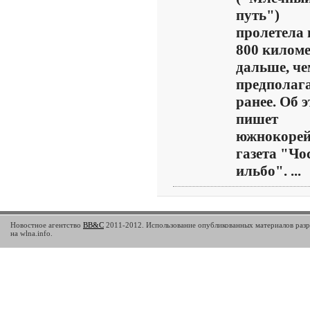
путь")
пролетела 
800 килом
дальше, че
предполаг
ранее. Об 
пишет
южнокорей
газета "Чо
ильбо". ...
Новостное агентство
BB&C
2011-2012. Использование опубликованных материалов разр
на wlna.info.