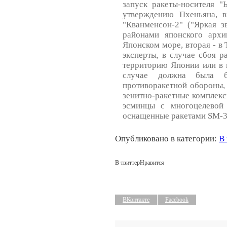
запуск ракеты-носителя "
утверждению Пхеньяна, в
"Кванменсон-2" ("Яркая з
районами японского архи
Японском море, вторая - в
эксперты, в случае сбоя р
территорию Японии или в 
случае должна была б
противоракетной обороны,
зенитно-ракетные комплекс
эсминцы с многоцелевой 
оснащенные ракетами SM-3
Опубликовано в категории:
В
В твиттер
Нравится
ВКонтакте
Facebook