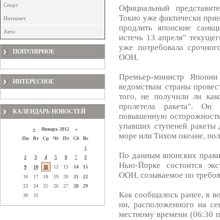
Спорт
Официальный представите
Токио уже фактически прин
Интернет
продлить японские санкц
Авто
истечь 13 апреля" текущег
уже потребовала срочног
ПОПУЛЯРНОЕ
ООН.
Премьер-министр Японии
ИНТЕРЕСНОЕ
ведомствам страны провес
того, не получили ли ка
пролетела ракета". Он 
КАЛЕНДАРЬ НОВОСТЕЙ
повышенную осторожность,
упавших ступеней ракеты 
«
Январь 2012 »
море или Тихом океане, по
Пн
Вт
Ср
Чт
Пт
Сб
Вс
1
По данным японских правит
2
3
4
5
6
7
8
Нью-Йорке состоится экс
9
10
11
12
13
14
15
ООН, созываемое по требо
16
17
18
19
20
21
22
23
24
25
26
27
28
29
Как сообщалось ранее, в в
30
31
ни, расположенного на се
местному времени (06:30 