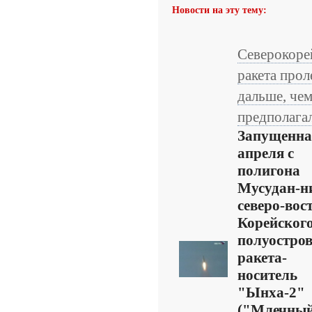
Новости на эту тему:
Северокоре
ракета прол
дальше, че
предполага
Запущенна
апреля с
полигона
Мусудан-н
северо-вос
Корейског
полуостро
ракета-
носитель
"Ынха-2"
("Млечны