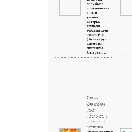
днях была
опубликована
статья
ученых,
которые
изучали
верхний слой
атмосферы
(Экзосферу)
одного из
спутников
Сатурна... ...
Ученые
обнаружили
следы
предыдущего
глобального
потепления