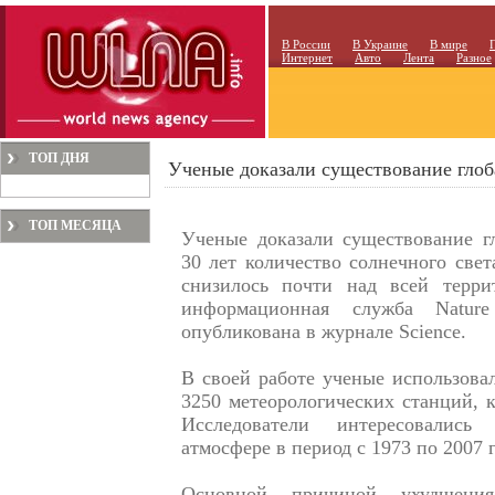
В России
В Украине
В мире
Интернет
Авто
Лента
Разное
ТОП ДНЯ
Ученые доказали существование глоб
ТОП МЕСЯЦА
Ученые доказали существование гл
30 лет количество солнечного свет
снизилось почти над всей терри
информационная служба Nature
опубликована в журнале Science.
В своей работе ученые использова
3250 метеорологических станций, к
Исследователи интересовалис
атмосфере в период с 1973 по 2007 
Основной причиной ухудшения