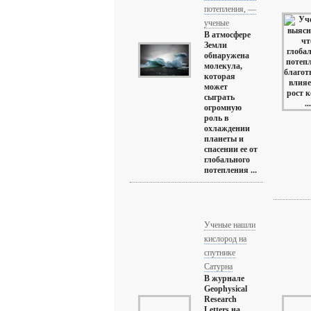
потепления, —
ученые
В атмосфере
Земли
обнаружена
молекула,
которая
может
сыграть
огромную
роль в
охлаждении
планеты и
спасении ее от
глобального
потепления ...
Ученые нашли
кислород на
спутнике
Сатурна
В журнале
Geophysical
Research
Letters на