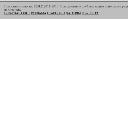
Новостное агентство
BB&C
2011-2013. Использование опубликованных материалов разр
на wlna.info.
ОБРАТНАЯ СВЯЗЬ
РЕКЛАМА
ПРАВООБЛАДАТЕЛЯМ
RSS-ЛЕНТА