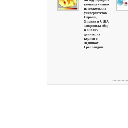
Международная
команда ученых
из нескольких
университетов
Европы,
Японии и США
завершила сбор
и анализ
данных из
кернов в
ледниках
Гренландии ...