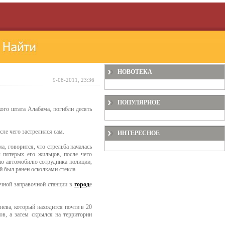
НОВОТЕКА
9-08-2011, 23:36
ПОПУЛЯРНОЕ
кого штата Алабама, погибли десять
сле чего застрелился сам.
ИНТЕРЕСНОЕ
, говорится, что стрельба началась
пятерых его жильцов, после чего
по автомобилю сотрудника полиции,
й был ранен осколками стекла.
очной заправочной станции в
город
е
нева, который находится почти в 20
в, а затем скрылся на территории