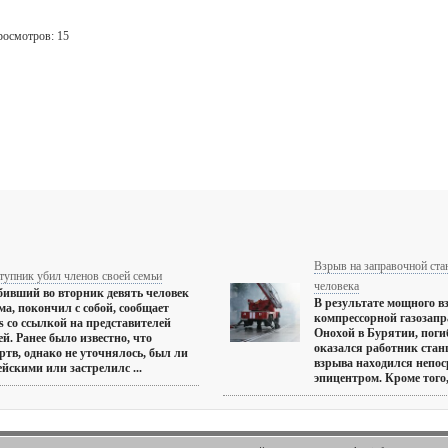
росмотров: 15
Взрыв на заправочной ста
тупник убил членов своей семьи
человека
бивший во вторник девять человек
В результате мощного в
ма, покончил с собой, сообщает
компрессорной газозапр
ss со ссылкой на представителей
Онохой в Бурятии, поги
й. Ранее было известно, что
оказался работник стан
ртв, однако не уточнялось, был ли
взрыва находился непос
йскими или застрелилс ...
эпицентром. Кроме того, 