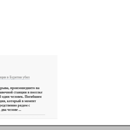
нции в Бурятии убил
зрыва, произошедшего на
авочной станции в поселке
б один человек. Погибшим
ции, который в момент
редственно рядом с
два челове ...