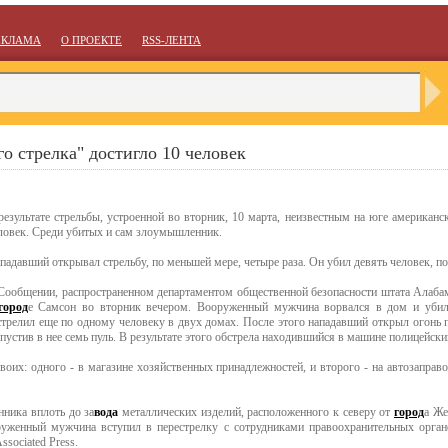
ЕКЛАМА
О ПРОЕКТЕ
RSS-ЛЕНТА
о стрелка" достигло 10 человек
результате стрельбы, устроенной во вторник, 10 марта, неизвестным на юге американс
ловек. Среди убитых и сам злоумышленник.
падавший открывал стрельбу, по меньшей мере, четыре раза. Он убил девять человек, по
Сообщении, распространенном департаментом общественной безопасности штата Алабама
город
е Самсон во вторник вечером. Вооруженный мужчина ворвался в дом и убил 
стрелил еще по одному человеку в двух домах. После этого нападавший открыл огонь 
пустив в нее семь пуль. В результате этого обстрела находившийся в машине полицейски
воих: одного - в магазине хозяйственных принадлежностей, и второго - на автозаправ
ника вплоть до за
вода
металлических изделий, расположенного к северу от
город
а Же
уженный мужчина вступил в перестрелку с сотрудниками правоохранительных органо
ssociated Press.