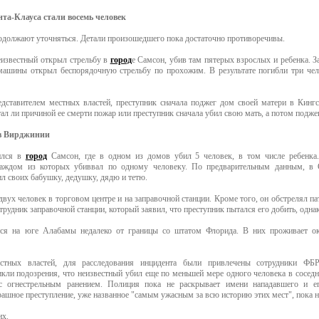
та-Клауса стали восемь человек
одолжают уточняться. Детали произошедшего пока достаточно противоречивы.
неизвестный открыл стрельбу в
город
е Самсон, убив там пятерых взрослых и ребенка. З
машины открыл беспорядочную стрельбу по прохожим. В результате погибли три чел
едставителем местных властей, преступник сначала поджег дом своей матери в Кинг
ал ли причиной ее смерти пожар или преступник сначала убил свою мать, а потом поджег
 в Вирджинии
ился в
город
Самсон, где в одном из домов убил 5 человек, в том числе ребенка
каждом из которых убиввал по одному человеку. По предварительным данным, в 
л своих бабушку, дедушку, дядю и тетю.
вух человек в торговом центре и на заправочной станции. Кроме того, он обстрелял п
трудник заправочной станции, который заявил, что преступник пытался его добить, одна
ся на юге Алабамы недалеко от границы со штатом Флорида. В них проживает ок
стных властей, для расследования инцидента были привлечены сотрудники ФБ
икли подозрения, что неизвестный убил еще по меньшей мере одного человека в сосе
с огнестрельным ранением. Полиция пока не раскрывает имени нападавшего и ег
рашное преступление, уже названное "самым ужасным за всю историю этих мест", пока н
их.