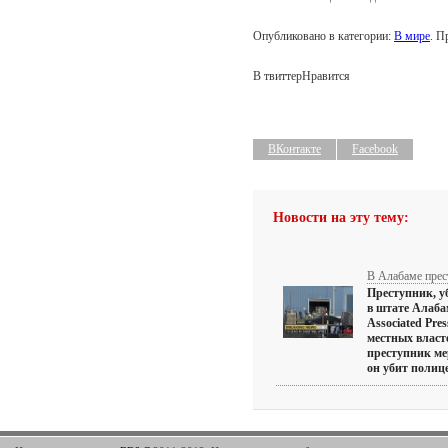
Опубликовано в категории:
В мире
. П
В твиттер
Нравится
ВКонтакте
Facebook
Новости на эту тему:
В Алабаме прес
Преступник, у
в штате Алаба
Associated Pre
местных власте
преступник ме
он убит полице