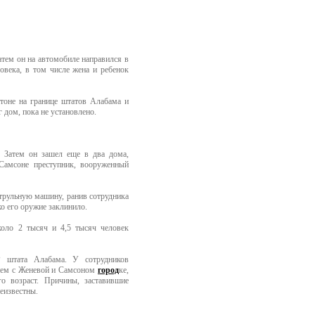
атем он на автомобиле направился в
овека, в том числе жена и ребенок
стоне на границе штатов Алабама и
 дом, пока не установлено.
. Затем он зашел еще в два дома,
Самсоне преступник, вооруженный
атрульную машину, ранив сотрудника
ко его оружие заклинило.
оло 2 тысяч и 4,5 тысяч человек
Р штата Алабама. У сотрудников
днем с Женевой и Самсоном
город
ке,
о возраст. Причины, заставившие
еизвестны.