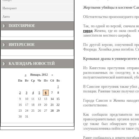
Жертвами убийцы в костюме Сан
Интернет
Авто
Обстоятельства произошедшего пр
ПОПУЛЯРНОЕ
Так, по одной из версий, сначала 
город
Женева, где из окна своей 
заместителя местного шерифа.
ИНТЕРЕСНОЕ
По другой версии, озвученной пр
Флорида. Хозяйка дома погибла. Ст
Кровавая драма в университете
КАЛЕНДАРЬ НОВОСТЕЙ
Из Кингстона преступник отправ
расположенных по соседству, в 
«
Январь 2012 »
полуавтоматической винтовкой, уби
Пн
Вт
Ср
Чт
Пт
Сб
Вс
В Самсоне преступник также убил д
1
полиции. Ранение также получил со
2
3
4
5
6
7
8
9
10
11
12
13
14
15
Города Самсон и Женева находят
16
17
18
19
20
21
22
соответственно.
23
24
25
26
27
28
29
Как сообщили представители ме
30
31
правоохранительных органов возн
где также был обнаружен труп 
злоумышленника пойти на такое ст
Ранее сообщалось о девяти погибш