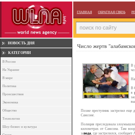
ГЛАВНАЯ
ОБРАТНАЯ СВЯЗЬ
Р
НОВОСТЬ ДНЯ
Число жертв "алабамског
КАТЕГОРИИ
В России
В 
На Украине
че
В мире
На
Политика
В 
в
Происшествия
за
вы
Экономика
Общество
Позже преступник застрелил еще д
Самсоне.
Технологии
Полиция преследовала злоумышлен
Шоу-бизнес и культура
километрах от Самсона. Там воор
за
вода
, где застрелился, сообщает A
Спорт