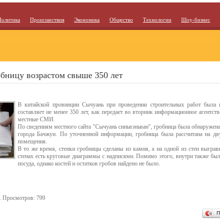
Политика
Происшествия
Экономика
Общество
Технологии
Шоу-бизнес
бницу возрастом свыше 350 лет
В китайской провинции Сычуань при проведении строительных работ была н
составляет не менее 350 лет, как передает во вторник информационное агентств
местные СМИ.
По сведениям местного сайта "Сычуань синьвэньван", гробница была обнаружена
города Бачжун. По уточненной информации, гробница была рассчитана на дв
помещения.
В то же время, стенки гробницы сделаны из камня, а на одной из стен выгра
стенах есть круговые диаграммы с надписями. Помимо этого, внутри также бы
посуда, однако костей и остатков гробов найдено не было.
. Просмотров: 799
П