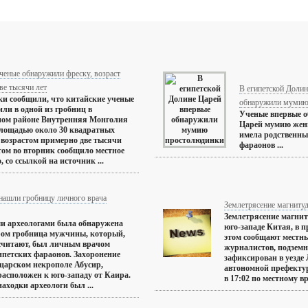
ченые обнаружили фреску, возраст
ве тысячи лет
В египетской Доли
и сообщили, что китайские ученые
обнаружили мумию
ли в одной из гробниц в
Ученые впервые 
ном районе Внутренняя Монголия
Царей мумию жен
лощадью около 30 квадратных
имела родственных
 возрастом примерно две тысячи
фараонов ...
этом во вторник сообщило местное
, со ссылкой на источник ...
нашли гробницу личного врача
Землетрясение магнитуд
Землетрясение магнит
и археологами была обнаружена
юго-западе Китая, в 
ром гробница мужчины, который,
этом сообщают местн
считают, был личным врачом
журналистов, подзем
ипетских фараонов. Захоронение
зафиксирован в уезде
царском некрополе Абусир,
автономной префект
расположен к юго-западу от Каира.
в 17:02 по местному вре
находки археологи был ...