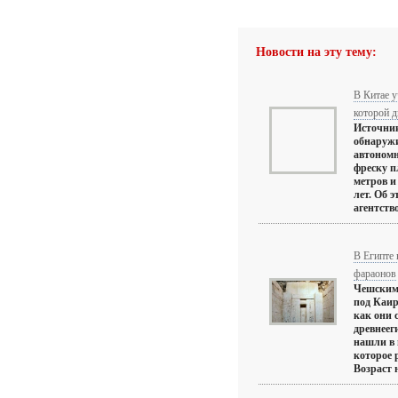
Новости на эту тему:
В Китае у
которой д
Источник
обнаружи
автоном
фреску п
метров и
лет. Об 
агентство
В Египте 
фараонов
Чешским
под Каи
как они 
древнеег
нашли в 
которое 
Возраст 