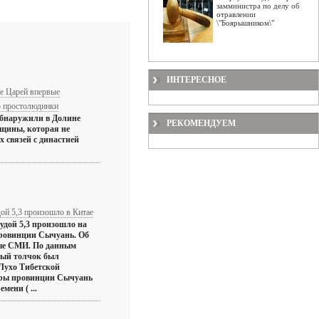
замминистра по делу об
отравлении
\"Боярышником\"
ИНТЕРЕСНОЕ
не Царей впервые
 простолюдинки
обнаружили в Долине
РЕКОМЕНДУЕМ
щины, которая не
 связей с династией
ой 5,3 произошло в Китае
удой 5,3 произошло на
провинции Сычуань. Об
ые СМИ. По данным
ный толчок был
 Лухо Тибетской
уры провинции Сычуань
мени ( ...