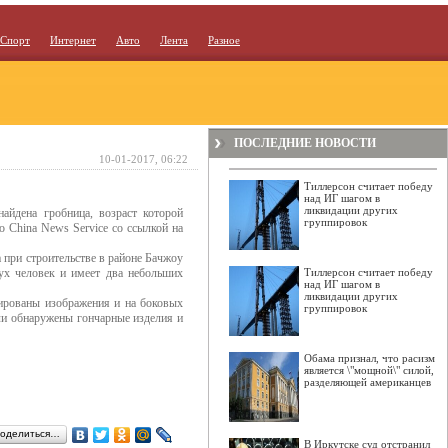
Спорт
Интернет
Авто
Лента
Разное
ПОСЛЕДНИЕ НОВОСТИ
10-01-2017, 06:22
Тиллерсон считает победу
над ИГ шагом в
ликвидации других
айдена гробница, возраст которой
группировок
о China News Service со ссылкой на
 при строительстве в районе Бачжоу
ух человек и имеет два небольших
Тиллерсон считает победу
над ИГ шагом в
ликвидации других
вированы изображения и на боковых
группировок
ли обнаружены гончарные изделия и
Обама признал, что расизм
является \"мощной\" силой,
разделяющей американцев
оделиться…
В Иркутске суд отстранил