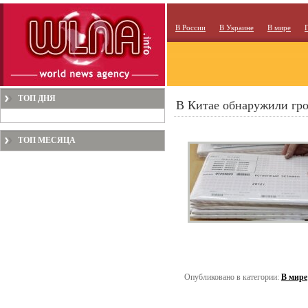
В России
В Украине
В мире
ТОП ДНЯ
В Китае обнаружили гро
ТОП МЕСЯЦА
Опубликовано в категории:
В мире