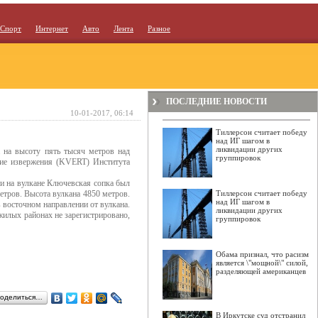
Спорт
Интернет
Авто
Лента
Разное
ПОСЛЕДНИЕ НОВОСТИ
10-01-2017, 06:14
Тиллерсон считает победу
над ИГ шагом в
ликвидации других
 на высоту пять тысяч метров над
группировок
кие извержения (KVERT) Института
и на вулкане Ключевская сопка был
етров. Высота вулкана 4850 метров.
Тиллерсон считает победу
над ИГ шагом в
 восточном направлении от вулкана.
ликвидации других
илых районах не зарегистрировано,
группировок
Обама признал, что расизм
является \"мощной\" силой,
разделяющей американцев
оделиться…
В Иркутске суд отстранил