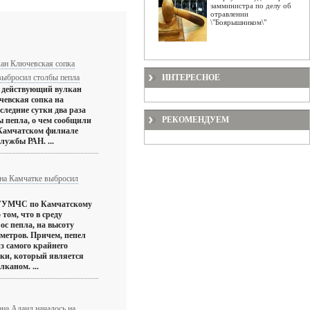
замминистра по делу об
отравлении
\"Боярышником\"
кан Ключевская сопка
выбросил столбы пепла
ИНТЕРЕСНОЕ
 действующий вулкан
евская сопка на
следние сутки два раза
РЕКОМЕНДУЕМ
 пепла, о чем сообщили
Камчатском филиале
лужбы РАН. ...
на Камчатке выбросил
 ГУМЧС по Камчатскому
том, что в среду
с пепла, на высоту
метров. Причем, пепел
з самого крайнего
ки, который является
каном. ...
на Алаид началось на