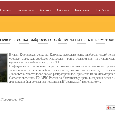
Политика
Происшествия
Экономика
Общество
Технологии
Шоу-бизнес
чевская сопка выбросил столб пепла на пять километров
Вулкан Ключевская сопка на Камчатке несколько ранее выбросил столб пепла
уровнем моря, как сообщает Камчатская группа реагирования на вулканичес
вулканологии и сейсмологии ДВО РАН.
В официальном сообщении говорится, что во вторник днем по местному времен
зафиксирован пепловый выброс. В частности, его высота составила до 5 тысяч м
Любопытно, что тепловое облако распространилось примерно на 30 километров в
Согласно сведениям ГУ МЧС России по Камчатскому краю, выпадения пепла в ж
для авиации был установлен повышенный "оранжевый" код опасности.
. Просмотров: 667
П