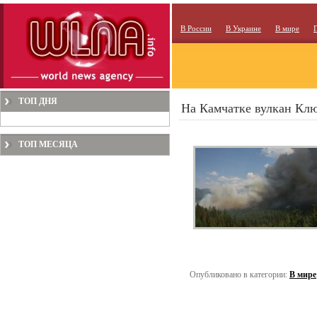
В России
В Украине
В мире
ТОП ДНЯ
На Камчатке вулкан Клю
ТОП МЕСЯЦА
Опубликовано в категории:
В мире