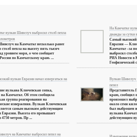
На Камчатке вул
тке вулкан Шивелуч выбросил столб пепла
дважды за сутки 
илометров
Самый высокий
ивелуч на Камчатке несколько ранее
Евразии — Ключ
 столб пепла на высоту пять тысяч
Камчатке –за по
ад уровнем моря, о чем сообщает
выбросил столбы
ссии по Камчатскому краю. ...
РИА Новости в 
Геофизической с
окий вулкан Евразии начал извергаться на
Вулкан Шивелуч 
пепел
ие вулкана Ключевская сопка,
Представитель
 на Камчатке. Об этом сообщила
краю, сообщил о 
ая группа реагирования на
произошел выбро
еские извержения. Вулкан Ключевская
около семи кило
вляется самым высоким действующим
был выброшен и
 Евразии. Высота его превышает
вулкана Камчат
 4750 метров. Пр ...
действующим вул
ивелуч на Камчатке выбросил пепел на
Извержение вулка