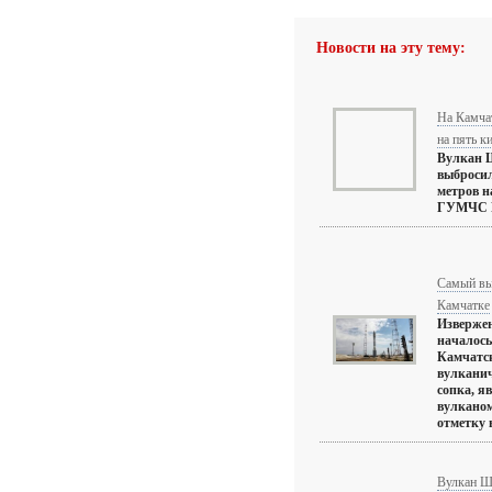
Новости на эту тему:
На Камча
на пять к
Вулкан Ш
выбросил
метров н
ГУМЧС Ро
Самый выс
Камчатке
Извержен
началось
Камчатск
вулканич
сопка, я
вулканом
отметку в
Вулкан Ш