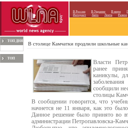
В России
В Украине
В мире
Интернет
Авто
Лента
Разное
ТОП ДНЯ
В столице Камчатки продлили школьные ка
ТОП
Власти Петр
МЕСЯЦА
ранее прин
каникулы, д
заболевани
сообщили нес
столицы Камч
В сообщении говорится, что учебн
начнется не 11 января, как это было
Данное решение было принято во в
администрации Петропавловска-Камч
Любопытно, что эпидемиологичес