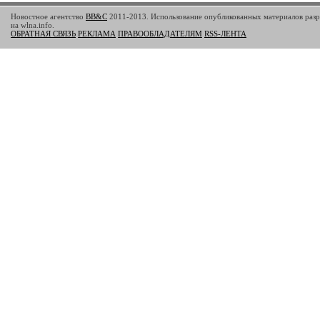
Новостное агентство
BB&C
2011-2013. Использование опубликованных материалов разр
на wlna.info.
ОБРАТНАЯ СВЯЗЬ
РЕКЛАМА
ПРАВООБЛАДАТЕЛЯМ
RSS-ЛЕНТА