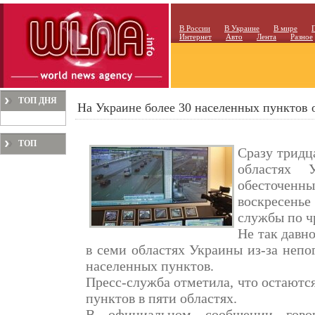
В России
В Украине
В мире
Интернет
Авто
Лента
Разное
ТОП ДНЯ
На Украине более 30 населенных пунктов о
ТОП
Сразу тридц
МЕСЯЦА
областях 
обесточенны
воскресень
службы по ч
Не так давно
в семи областях Украины из-за непо
населенных пунктов.
Пресс-служба отметила, что остаютс
пунктов в пяти областях.
В официальном сообщении говор