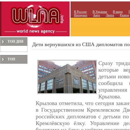
В России
В Украине
В мире
Интернет
Авто
Лента
Разное
ТОП ДНЯ
Дети вернувшихся из США дипломатов пос
ТОП
Сразу тридц
МЕСЯЦА
которые в
детьми ново
сообщила н
управлени
Крылова.
Крылова отметила, что сегодня зака
в Государственном Кремлевском Дво
российских дипломатов с детьми по
Кремлёвскую ёлку. Управление де
билетами на ёлку с учётом предпочте