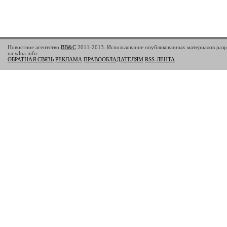
Новостное агентство
BB&C
2011-2013. Использование опубликованных материалов разр
на wlna.info.
ОБРАТНАЯ СВЯЗЬ
РЕКЛАМА
ПРАВООБЛАДАТЕЛЯМ
RSS-ЛЕНТА