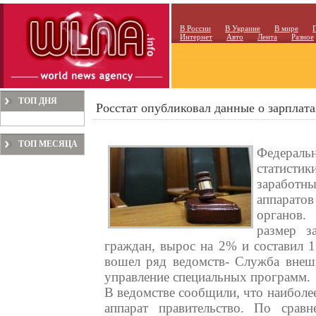
В России
В Украине
В мире
Интернет
Авто
Лента
Разное
ТОП ДНЯ
Росстат опубликовал данные о зарплат
ТОП МЕСЯЦА
Федерал
статисти
заработ
аппарат
органов.
размер з
граждан, вырос на 2% и составил 1
вошел ряд ведомств- Служба внеш
управление специальных программ.
В ведомстве сообщили, что наиболе
аппарат правительство. По срав