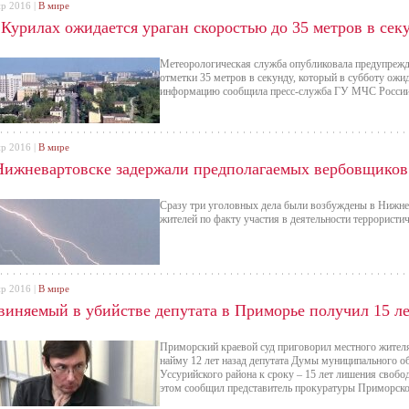
пр 2016 |
В мире
 Курилах ожидается ураган скоростью до 35 метров в сек
Метеорологическая служба опубликовала предупрежде
отметки 35 метров в секунду, который в субботу ожи
информацию сообщила пресс-служба ГУ МЧС России 
пр 2016 |
В мире
Нижневартовске задержали предполагаемых вербовщиков
Сразу три уголовных дела были возбуждены в Нижне
жителей по факту участия в деятельности террористич
пр 2016 |
В мире
виняемый в убийстве депутата в Приморье получил 15 л
Приморский краевой суд приговорил местного жителя
найму 12 лет назад депутата Думы муниципального о
Уссурийского района к сроку – 15 лет лишения свобо
этом сообщил представитель прокуратуры Приморско