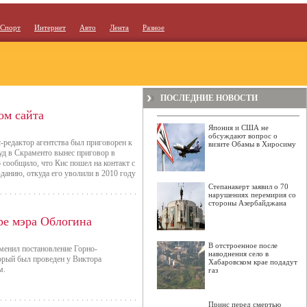
Спорт
Интернет
Авто
Лента
Разное
ПОСЛЕДНИЕ НОВОСТИ
ом сайта
Япония и США не
обсуждают вопрос о
с-редактор агентства был приговорен к
визите Обамы в Хиросиму
уд в Скраменто вынес приговор в
 сообщило, что Кис пошел на контакт с
данию, откуда его уволили в 2010 году
Степанакерт заявил о 70
нарушениях перемирия со
стороны Азербайджана
ре мэра Облогина
В отстроенное после
тменил постановление Горно-
наводнения село в
торый был проведен у Виктора
Хабаровском крае подадут
м.
газ
Принс перед смертью