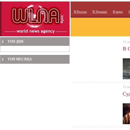
В России
В Украине
В мире
ТОП ДНЯ
15 а
В 
ТОП МЕСЯЦА
15 а
Су