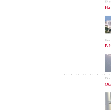
15 а
На
15 а
В 
15 а
Об