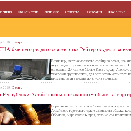
Политика
Происшествия
Экономика
Общество
Технологии
Шоу-бизнес
пр 2016 |
В мире
США бывшего редактора агентства Рейтер осудили за взл
В пятницу, местное агентство сообщило о том, что эк
двум годам тюремного заключения за взлом сайта. С
отношении 29-летнего Мэтью Киса в среду. Агентство
хакерской группировкой, для того чтобы отомстить из
примерно за два месяца до взлома страницы.
пр 2016 |
В мире
д Республики Алтай признал незаконным обыск в кварти
Верховный суд Республики Алтай, несколько ранее о
Алтайского городского суда о законности обыска, ко
Облогина, мэра столицы края, признав его незаконны