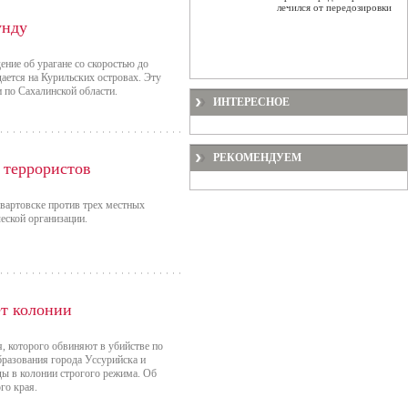
лечился от передозировки
унду
ние об урагане со скоростью до
дается на Курильских островах. Эту
по Сахалинской области.
ИНТЕРЕСНОЕ
РЕКОМЕНДУЕМ
 террористов
вартовске против трех местных
еской организации.
ет колонии
, которого обвиняют в убийстве по
бразования города Уссурийска и
ды в колонии строгого режима. Об
го края.