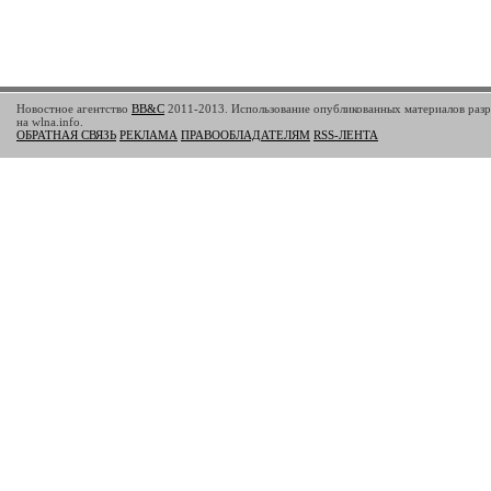
Новостное агентство
BB&C
2011-2013. Использование опубликованных материалов разр
на wlna.info.
ОБРАТНАЯ СВЯЗЬ
РЕКЛАМА
ПРАВООБЛАДАТЕЛЯМ
RSS-ЛЕНТА