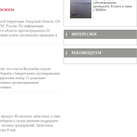
соболезнования
президенту Египта в связи
 режим
с MS804
сей территории Амурской области. Об
МЧС России. По информации
и в области зарегистрировали 20
ИНТЕРЕСНОЕ
нная огнем, увеличилась примерно в
РЕКОМЕНДУЕМ
том, что власти Колумбии отдали
я борьбы с бандитскими группировками,
 директива номер 15 разрешает
уженным организационным
тенциал.
проедут 48-часовую забастовку в знак
ообщили о своем решении поддержать
 частных предприятий. Забастовка
утра 8 мая.