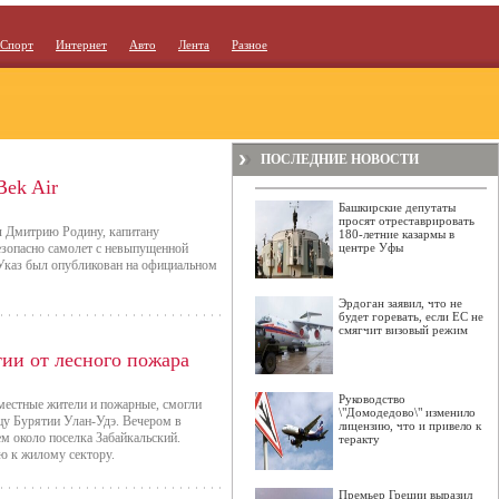
Спорт
Интернет
Авто
Лента
Разное
ПОСЛЕДНИЕ НОВОСТИ
Bek Air
Башкирские депутаты
просят отреставрировать
ил Дмитрию Родину, капитану
180-летние казармы в
езопасно самолет с невыпущенной
центре Уфы
Указ был опубликован на официальном
Эрдоган заявил, что не
будет горевать, если ЕС не
смягчит визовый режим
ии от лесного пожара
Руководство
местные жители и пожарные, смогли
\"Домодедово\" изменило
цу Бурятии Улан-Удэ. Вечером в
лицензию, что и привело к
ем около поселка Забайкальский.
теракту
ю к жилому сектору.
Премьер Греции выразил