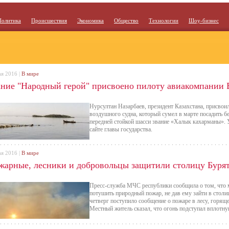
Политика
Происшествия
Экономика
Общество
Технологии
Шоу-бизнес
ая 2016 |
В мире
ание "Народный герой" присвоено пилоту авиакомпании 
Нурсултан Назарбаев, президент Казахстана, присво
воздушного судна, который сумел в марте посадить б
передней стойкой шасси звание «Халык кахарманы». 
сайте главы государства.
ая 2016 |
В мире
жарные, лесники и добровольцы защитили столицу Бурят
Пресс-служба МЧС республики сообщила о том, что 
потушить природный пожар, не дав ему зайти в столи
четверг поступило сообщение о пожаре в лесу, горящ
Местный житель сказал, что огонь подступал вплотну