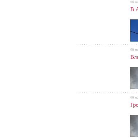
06 м
В 
06 м
Вл
06 м
Гр