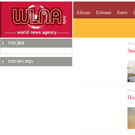
В России
В Украине
В мире
ТОП ДНЯ
06 м
Зв
ТОП МЕСЯЦА
06 м
По