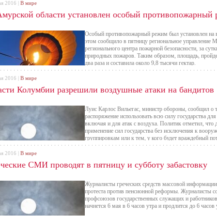
ая 2016 |
В мире
Амурской области установлен особый противопожарный
Особый противопожарный режим был установлен на в
этом сообщило в пятницу региональное управление 
регионального центра пожарной безопасности, за сутк
природных пожаров. Таким образом, площадь, пройде
два раза и составила около 9,8 тысячи гектар.
ая 2016 |
В мире
асти Колумбии разрешили воздушные атаки на бандитов
Луис Карлос Вильегас, министр обороны, сообщил о 
распоряжение использовать всю силу государства дл
включая и для атак с воздуха. Политик отметил, что
применение сил государства без исключения к воор
группировкам или к тем, у кого будет враждебный по
ая 2016 |
В мире
еческие СМИ проводят в пятницу и субботу забастовку
Журналисты греческих средств массовой информации 
протеста против пенсионной реформы. Журналисты с
профсоюзов государственных служащих и работников
начнется 6 мая в 6 часов утра и продлится до 6 часов 