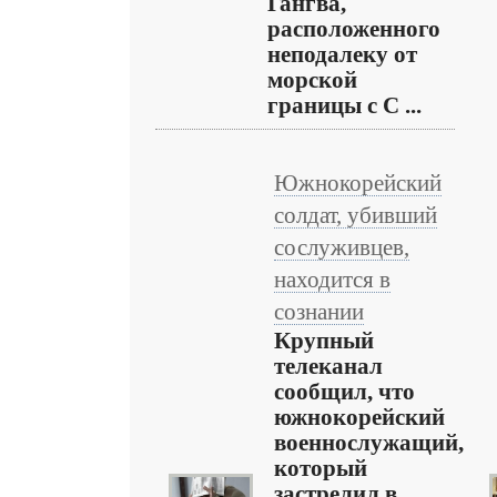
Гангва,
расположенного
неподалеку от
морской
границы с С ...
Южнокорейский
солдат, убивший
сослуживцев,
находится в
сознании
Крупный
телеканал
сообщил, что
южнокорейский
военнослужащий,
который
застрелил в