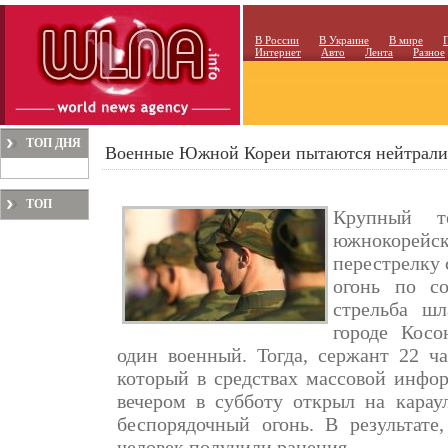
В России
В Украине
В мире
Интернет
Авто
Лента
Разное
ТОП ДНЯ
Военные Южной Кореи пытаются нейтрализ
ТОП
Крупный т
МЕСЯЦА
южнокорейс
перестрелку 
огонь по со
стрельба ш
городе Косо
один военный. Тогда, сержант 22 
который в средствах массовой инфо
вечером в субботу открыл на кара
беспорядочный огонь. В результате
человек получили ранения.