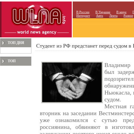
В России
В Украине
В мире
Интернет
Авто
Лента
Разное
ТОП ДНЯ
Студент из РФ предстанет перед судом в
ТОП
Владимир 
МЕСЯЦА
был задер
подозрит
обнаруже
Ньюкасла, 
судом.
Местная г
вторник на заседании Вестминстерс
уже ознакомился с сутью предъ
россиянина, обвиняют в изготов
задержании десятого июня около ро