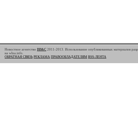
Новостное агентство
BB&C
2011-2013. Использование опубликованных материалов разр
на wlna.info.
ОБРАТНАЯ СВЯЗЬ
РЕКЛАМА
ПРАВООБЛАДАТЕЛЯМ
RSS-ЛЕНТА