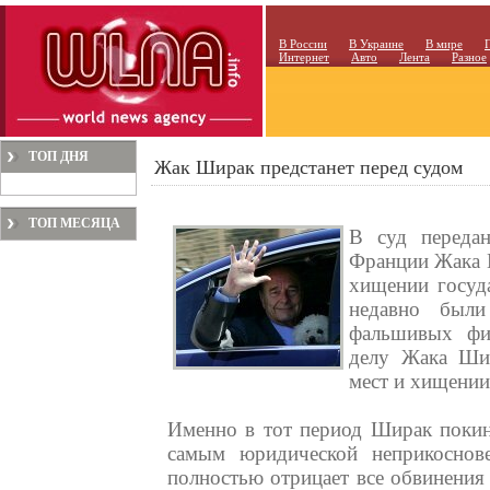
В России
В Украине
В мире
Интернет
Авто
Лента
Разное
ТОП ДНЯ
Жак Ширак предстанет перед судом
ТОП МЕСЯЦА
В суд переда
Франции Жака Ш
хищении госуд
недавно были
фальшивых фи
делу Жака Ши
мест и хищении 
Именно в тот период Ширак покин
самым юридической неприкоснове
полностью отрицает все обвинения 