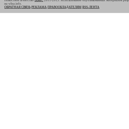
Новостное агентство
BB&C
2011-2013. Использование опубликованных материалов разр
на wlna.info.
ОБРАТНАЯ СВЯЗЬ
РЕКЛАМА
ПРАВООБЛАДАТЕЛЯМ
RSS-ЛЕНТА