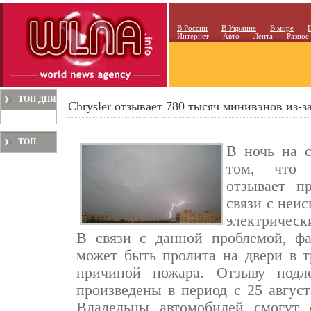
В России
В Украине
В мире
Интернет
Авто
Лента
Разное
ТОП ДНЯ
Chrysler отзывает 780 тысяч минивэнов из-
ТОП
В ночь на с
МЕСЯЦА
том, что а
отзывает п
связи с неи
электрическ
В связи с данной проблемой, фа
может быть пролита на двери в т
причиной пожара. Отзыву подл
произведены в период с 25 август
Владельцы автомобилей смогут 