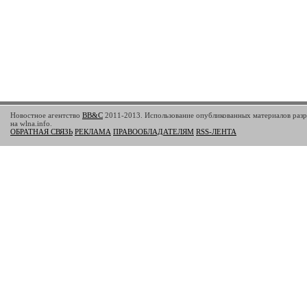
Новостное агентство
BB&C
2011-2013. Использование опубликованных материалов разр
на wlna.info.
ОБРАТНАЯ СВЯЗЬ
РЕКЛАМА
ПРАВООБЛАДАТЕЛЯМ
RSS-ЛЕНТА