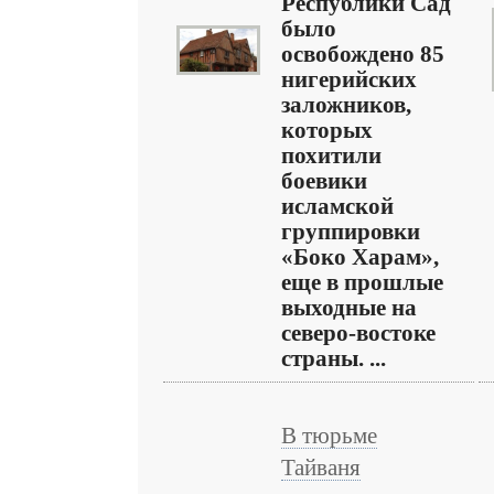
Республики Сад
было
освобождено 85
нигерийских
заложников,
которых
похитили
боевики
исламской
группировки
«Боко Харам»,
еще в прошлые
выходные на
северо-востоке
страны. ...
В тюрьме
Тайваня