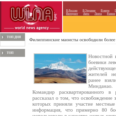
В России
В Украине
В мире
Интернет
Авто
Лента
Разное
ТОП ДНЯ
Филиппинские маоисты освободили более 
ТОП
Новостной 
МЕСЯЦА
боевики лев
действующ
жителей н
ранее взя
Минданао.
Командир расквартированного в р
рассказал о том, что освобождение з
которых приняли участие местные 
информация, что примерно 80 бо
использовали в качестве живых щит