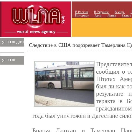
В России
В Украине
В мире
Интернет
Авто
Лента
Разное
ТОП ДНЯ
Следствие в США подозревает Тамерлана Ца
ТОП
Представит
МЕСЯЦА
сообщил о т
Штатах Амер
был ли как-т
результате 
теракта в Б
гражданином
года был уничтожен в Дагестане сило
Братья Джохар и Тамерлан Цар