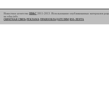
Новостное агентство
BB&C
2011-2013. Использование опубликованных материалов разр
на wlna.info.
ОБРАТНАЯ СВЯЗЬ
РЕКЛАМА
ПРАВООБЛАДАТЕЛЯМ
RSS-ЛЕНТА