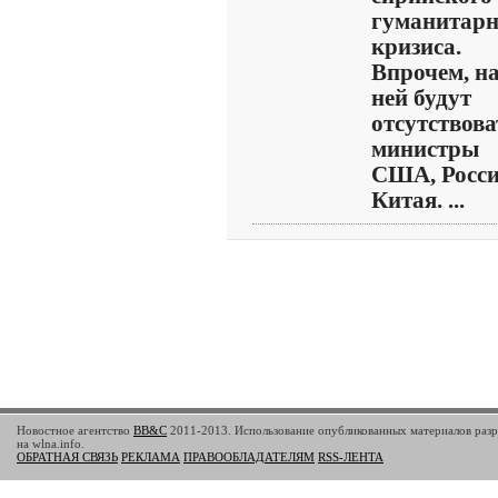
гуманитарн
кризиса.
Впрочем, н
ней будут
отсутствова
министры
США, Росси
Китая. ...
Новостное агентство
BB&C
2011-2013. Использование опубликованных материалов разр
на wlna.info.
ОБРАТНАЯ СВЯЗЬ
РЕКЛАМА
ПРАВООБЛАДАТЕЛЯМ
RSS-ЛЕНТА