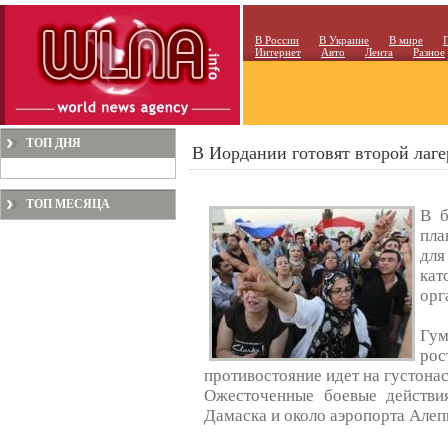
В России
В Украине
В мире
Интернет
Авто
Лента
Разное
ТОП ДНЯ
В Иордании готовят второй лаге
ТОП МЕСЯЦА
В б
пла
дл
ка
орг
Гум
рос
противостояние идет на густона
Ожесточенные боевые действ
Дамаска и около аэропорта Алеп