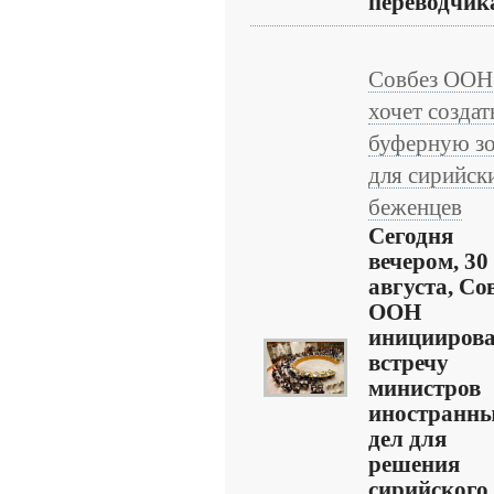
переводчика.
Совбез ООН
хочет создат
буферную з
для сирийск
беженцев
Сегодня
вечером, 30
августа, Со
ООН
иницииров
встречу
министров
иностранн
дел для
решения
сирийского