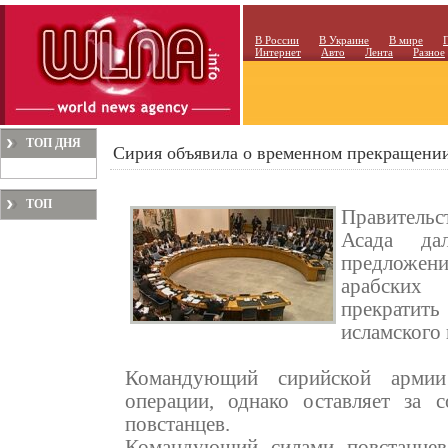
В России
В Украине
В мире
Интернет
Авто
Лента
Разное
ТОП ДНЯ
Сирия объявила о временном прекращении
ТОП
Правительс
МЕСЯЦА
Асада да
предложе
арабских
прекратит
исламского 
Командующий сирийской армии
операции, однако оставляет за 
повстанцев.
Командующий силами повстанцев 