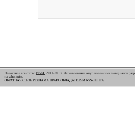
Новостное агентство
BB&C
2011-2013. Использование опубликованных материалов разр
на wlna.info.
ОБРАТНАЯ СВЯЗЬ
РЕКЛАМА
ПРАВООБЛАДАТЕЛЯМ
RSS-ЛЕНТА