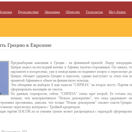
Политика
Происшествия
Экономика
Общество
Технологии
Шоу-бизнес
ить Грецию в Еврозоне
Предвыборная кампания в Греции - на финишной прямой. Лидер леворади
Ципрас вывел на последний митинг в Афинах тысячи сторонников. Он заявил, чт
парламент в воскресенье, уже в понедельник он поднимет вопрос о пересмотре 
Ципрас обещает удержать Грецию в еврозоне, однако выступает за отказ или 
принятой Афинами в обмен на финансовую помощь.
Эти обещания на выборах 6 мая вывели "СИРИЗА" на второе место. Партия по
сформировать коалицию не смогла.
По данным соцопросов, сейчас "СИРИЗА" снова идет второй. Ее готовы по
меньше, чем консервативную "Новую демократию", что пока удерживает ли
строениях противника, заявляя, что только "Новая демократия" сможет спасти Грецию
тельному пересмотру контракта с Тройкой кредиторов.
ящая партия ПАСОК из-за уныния греков может распрощаться с надеждой сформирова