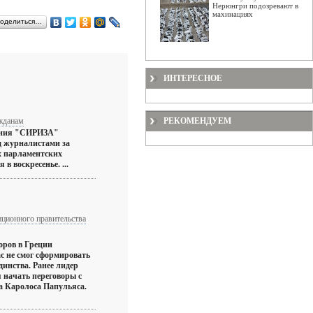
Нерюнгри подозревают в
махинациях
оделиться…
ИНТЕРЕСНОЕ
жданам
РЕКОМЕНДУЕМ
ения "СИРИЗА"
д журналистами за
х парламентских
в воскресенье. ...
ционного правительства
оров в Греции
с не смог сформировать
динства. Ранее лидер
 начать переговоры с
а Каролоса Папульяса.