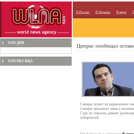
В России
В Украине
В мире
ТОП ДНЯ
Ципрас пообещал остав
ТОП МЕСЯЦА
Самарас играет на радикальных на
Самарас призывает лишь к незначи
Судя по опросам, раньше руковод
избирателей.