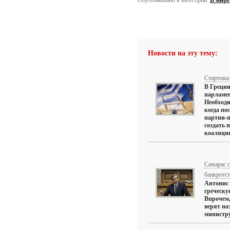
Опубликовано в категории:
В мире
Новости на эту тему:
Стартова
В Греции
парламе
Необходи
когда по
партии-п
создать 
коалицию.
Самарас с
банкротст
Антонис 
греческу
Впрочем,
верят на
министру