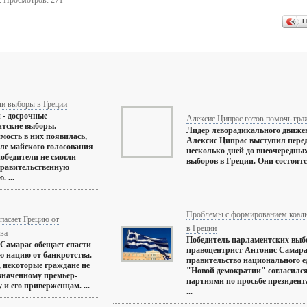
. Просмотров: 271
П
ли выборы в Греции
 - досрочные
Алексис Ципрас готов помочь гра
нтские выборы.
Лидер леворадикального движ
мость в них появилась,
Алексис Ципрас выступил пере
сле майского голосования
несколько дней до внеочередны
обедители не смогли
выборов в Греции. Они состоятся 
правительственную
 ...
Проблемы с формированием коали
пасает Грецию от
в Греции
ва
Победитель парламентских выб
Самарас обещает спасти
правоцентрист Антонис Самара
ю нацию от банкротства.
правительство национального е
 некоторые граждане не
"Новой демократии" согласился
значенному премьер-
партиями по просьбе президент
 и его приверженцам. ...
...