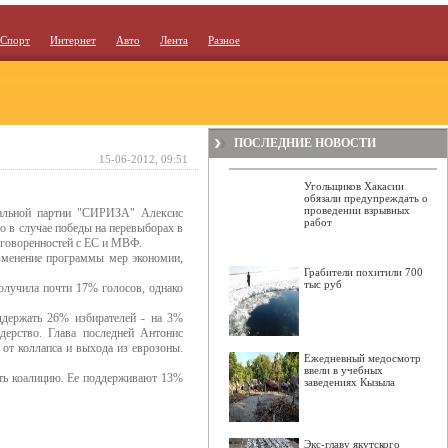
Спорт
Интернет
Авто
Лента
Разное
ПОСЛЕДНИЕ НОВОСТИ
15-06-2012, 09:51
Угольщиков Хакасии
обязали предупреждать о
проведении взрывных
кальной партии "СИРИЗА" Алексис
работ
о в случае победы на перевыборах в
договоренностей с ЕС и МВФ.
изменение программы мер экономии,
Грабители похитили 700
тыс руб
лучила почти 17% голосов, однако
ддержать 26% избирателей - на 3%
дерство. Глава последней Антонис
 от коллапса и выхода из еврозоны.
Ежедневный медосмотр
ввели в учебных
ть коалицию. Ее поддерживают 13%
заведениях Кызыла
Экс-главу якутского