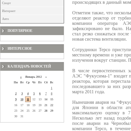
происходящих в данный моме
Спорт
Интернет
Отметим также, что несколь
отделяют реактор от турби
Авто
компании оператора А
зафиксировано не было. На
ПОПУЛЯРНОЕ
стал резко снижаться после
новая система вентиляции.
ИНТЕРЕСНОЕ
Сотрудники Tepco приступи
местному времени и уже пр
излучения вокруг станции. П
КАЛЕНДАРЬ НОВОСТЕЙ
В числе первостепенных з
АЭС "Фукусима-1" входит п
«
Январь 2012 »
реактора, которая перестал
Пн
Вт
Ср
Чт
Пт
Сб
Вс
последовавшего за них раз
1
марта 2011 года.
2
3
4
5
6
7
8
9
10
11
12
13
14
15
Нынешняя авария на "Фукус
16
17
18
19
20
21
22
для Японии в области ат
23
24
25
26
27
28
29
максимальную оценку в 7
30
31
Несколько лет назад подоб
после аварии на Чернобы
компании Tepco, в течени