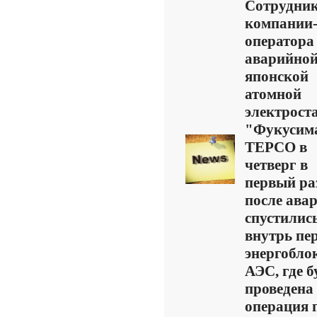
Сотрудни
компании
оператора
аварийно
японской
атомной
электрост
"Фукусим
TEPCO в
четверг в
первый ра
после ава
спустилис
внутрь пе
энергобло
АЭС, где б
проведена
операция 