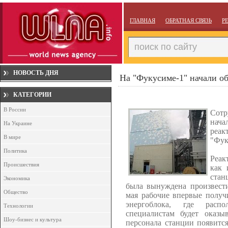
ГЛАВНАЯ
ОБРАТНАЯ СВЯЗЬ
Р
НОВОСТЬ ДНЯ
На "Фукусиме-1" начали об
КАТЕГОРИИ
В России
Сотр
нач
На Украине
реак
В мире
"Фук
Политика
Реак
Происшествия
как 
стан
Экономика
была вынуждена произвест
Общество
мая рабочие впервые получ
энергоблока, где расп
Технологии
специалистам будет оказы
Шоу-бизнес и культура
персонала станции появится