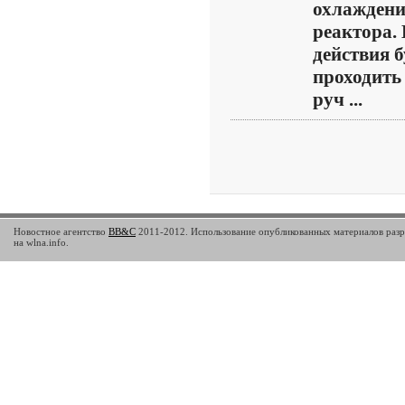
охлажден
реактора. 
действия б
проходить
руч ...
Новостное агентство
BB&C
2011-2012. Использование опубликованных материалов разр
на wlna.info.