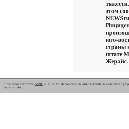
тяжести
этом со
NEWSru
Инциде
произош
юго-вос
страны 
штате М
Жерайс. .
Новостное агентство
BB&C
2011-2012. Использование опубликованных материалов разр
на wlna.info.