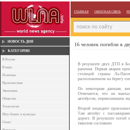
ГЛАВНАЯ
ОБРАТНАЯ СВЯЗЬ
Р
НОВОСТЬ ДНЯ
16 человек погибли в д
КАТЕГОРИИ
В России
В результате двух ДТП в Бо
В мире
ранения. Первая авария пр
столицей страны Ла-Пас
Политика
расположенном на берегу озе
Происшествия
По некоторым данным, вин
Экономика
Отмечается, что он выеха
автобусом, перевозившим лю
Общество
Технологии
Второй инцидент произошел 
Там автобус с пассажирам
Шоу-бизнес и культура
дороге. В результате погиб 
Спорт
тяжелом состоянии.
Интернет