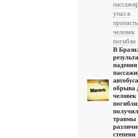
пассажи
упал в
пропасть
человек
погибли
В Брази
результа
падения
пассажи
автобуса
обрыва 
человек
погибли,
получи
травмы
различн
степени