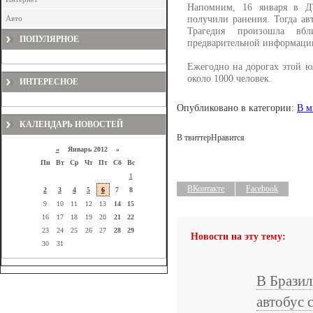
Напомним, 16 января в Д
получили ранения. Тогда ав
Авто
Трагедия произошла вбл
ПОПУЛЯРНОЕ
предварительной информации 
Ежегодно на дорогах этой ю
около 1000 человек.
ИНТЕРЕСНОЕ
Опубликовано в категории:
В м
КАЛЕНДАРЬ НОВОСТЕЙ
В твиттер
Нравится
«
Январь 2012 »
Пн
Вт
Ср
Чт
Пт
Сб
Вс
1
ВКонтакте
Facebook
2
3
4
5
6
7
8
9
10
11
12
13
14
15
16
17
18
19
20
21
22
23
24
25
26
27
28
29
Новости на эту тему:
30
31
В Брази
автобус 