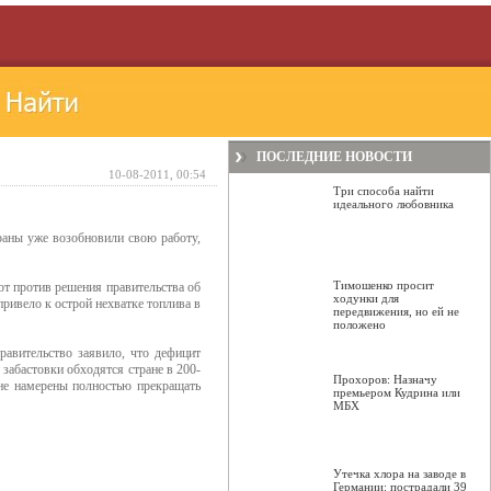
ПОСЛЕДНИЕ НОВОСТИ
10-08-2011, 00:54
Три способа найти
идеального любовника
раны уже возобновили свою работу,
Тимошенко просит
т против решения правительства об
ходунки для
привело к острой нехватке топлива в
передвижения, но ей не
положено
равительство заявило, что дефицит
забастовки обходятся стране в 200-
Прохоров: Назначу
не намерены полностью прекращать
премьером Кудрина или
МБХ
Утечка хлора на заводе в
Германии: пострадали 39