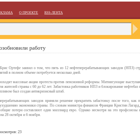
ЕКЛАМА
О ПРОЕКТЕ
RSS-ЛЕНТА
озобновили работу
Брис Ортефе заявил о том, что пять из 12 нефтеперерабатывающих заводов (НПЗ) ст
иятий в полном объеме потребуется несколько дней.
проходят массовые акции протеста против пенсионной реформы. Митингующие выступаю
ля жителей страны с 60 до 62 лет. Забастовка работников НПЗ и блокирование нефтебаз 
опливом был создан антикризисный штаб.
перерабатывающих заводов приняли решение прекратить забастовку после того, как п
 ухудшению экономики страны. По словам министра финансов Франции Кристин Лагард, 
 общие потери составляют один миллиард евро. Однако несмотря на это профсоюзы 
на 28 октября и 6 ноября.
росмотров: 23