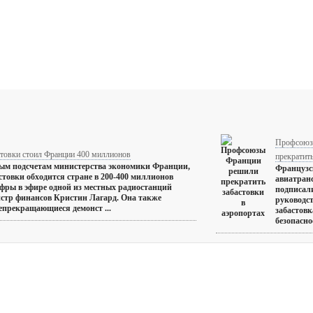
Профсоюз
стовки стоил Франции 400 миллионов
прекратить
ым подсчетам министерства экономики Франции,
Французс
стовки обходится стране в 200-400 миллионов
авиатран
ифры в эфире одной из местных радиостанций
подписали
стр финансов Кристин Лагард. Она также
руководст
непрекращающиеся демонст ...
забастовк
безопасно