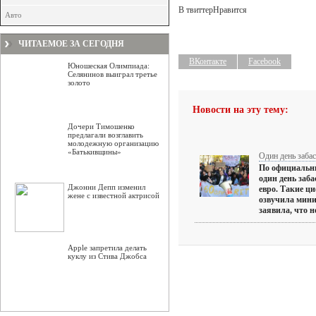
В твиттер
Нравится
Авто
ЧИТАЕМОЕ ЗА СЕГОДНЯ
ВКонтакте
Facebook
Юношеская Олимпиада:
Селянинов выиграл третье
золото
Новости на эту тему:
Дочери Тимошенко
предлагали возглавить
молодежную организацию
«Батькивщины»
Один день заба
По официальн
один день заба
Джонни Депп изменил
евро. Такие ц
жене с известной актрисой
озвучила мини
заявила, что 
Apple запретила делать
куклу из Стива Джобса