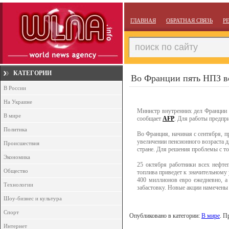
ГЛАВНАЯ
ОБРАТНАЯ СВЯЗЬ
Р
КАТЕГОРИИ
Во Франции пять НПЗ в
В России
На Украине
Министр внутренних дел Франции 
В мире
сообщает
AFP
. Для работы предпр
Политика
Во Франция, начиная с сентября, 
увеличении пенсионного возраста д
Происшествия
стране. Для решения проблемы с т
Экономика
25 октября работники всех нефте
Общество
топлива приведет к значительному
400 миллионов евро ежедневно, а
Технологии
забастовку. Новые акции намечены 
Шоу-бизнес и культура
Спорт
Опубликовано в категории:
В мире
. П
Интернет